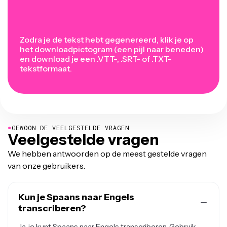
Zodra je de tekst hebt gegenereerd, klik je op
het downloadpictogram (een pijl naar beneden)
en download je een .VTT-, .SRT- of .TXT-
tekstformaat.
●
GEWOON DE VEELGESTELDE VRAGEN
Veelgestelde vragen
We hebben antwoorden op de meest gestelde vragen
van onze gebruikers.
Kun je Spaans naar Engels
transcriberen?
Ja, je kunt Spaans naar Engels transcriberen. Gebruik