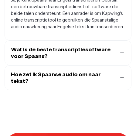
een betrouwbare transcriptiedienst of -software die
beide talen ondersteunt. Een aanrader is om Kapwing's
online transcriptietool te gebruiken, die Spaanstalige
audio nauwkeurig naar Engelse tekst kan transcriberen.
Wat is de beste transcriptiesoftware
voor Spaans?
Als het gaat om het transcriberen van Spaanstalige
content, is Kapwing echt een topkeuze. Het heeft
Hoe zet ik Spaanse audio om naar
geweldige reviews gekregen voor zijn precisie en hoe
tekst?
makkelijk het te gebruiken is. Je kunt het online
Spaanse audio naar tekst converteren is een fluitje van
platform van Kapwing gebruiken om Spaanstalige audio
een cent met de juiste tools. Je kunt Kapwing's online
supersnel en nauwkeurig te transcriberen.
video-transcriptiesoftware gebruiken, die Spaanse
transcriptie ondersteunt. Upload gewoon je Spaanse
audiobestand naar Kapwing, en de tool zal in een mum
van tijd een nauwkeurige teksttranscriptie leveren.