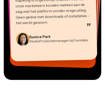
onze marketeers konden meteen aan de
slag met het platform zonder enige uitleg.
Geen gedoe met downloads of installaties -
het werkt gewoon.
”
Martin James
Videobewerker
Eunice Park
StudioProductiemanager bij Formlabs
Panos Papagapiou
Natasha Ball
Dina Segovia
Heidi Rae
Mitch Rawlings
Managing Partner bij EPATHLON
Virtuele Freelance Werker
Adviseur
Kerry-lee Farla
Gracie Peng
Grant Taleck
Onderwijs
Freelance Informatiediensten
Youtuber
Vannesia Darby
Content Directeur
Medeoprichter bij
CEO bij MOXIE Nashville
AuthentIQMarketing.com