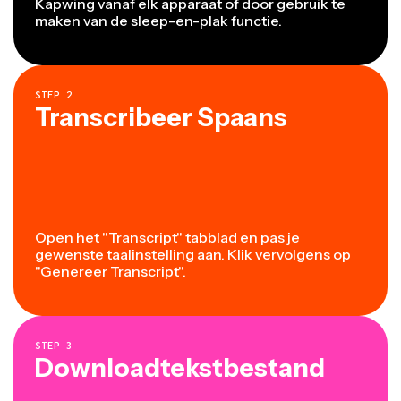
Kapwing vanaf elk apparaat of door gebruik te
maken van de sleep-en-plak functie.
STEP
2
Transcribeer Spaans
Open het "Transcript" tabblad en pas je
gewenste taalinstelling aan. Klik vervolgens op
"Genereer Transcript".
STEP
3
Downloadtekstbestand