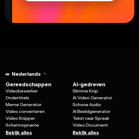
Select language
Nederlands
Gereedschappen
AI-gedreven
Videobewerker
Slimme Knip
Ondertitels
AI Video Generator
Meme Generator
Schone Audio
Video converteren
AI Beeldgenerator
Video Knipper
Tekst naar Spraak
Schermopname
Video Document
Bekijk alles
Bekijk alles