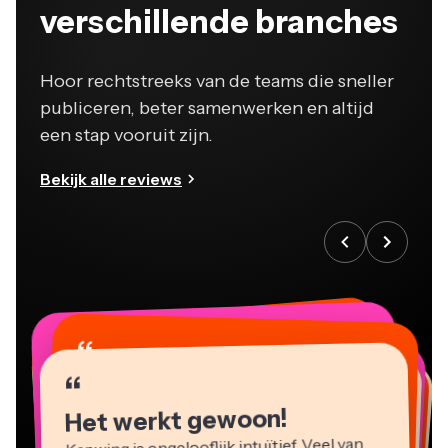
verschillende branches
Hoor rechtstreeks van de teams die sneller
publiceren, beter samenwerken en altijd
een stap vooruit zijn.
Bekijk alle reviews
“
“
“
“
“
“
“
“
“
“
“
Het werkt gewoon!
Kapwing is ongelooflijk intuïtief. Veel van