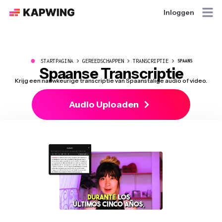
Inloggen
●
STARTPAGINA
GEREEDSCHAPPEN
TRANSCRIPTIE
SPAANS
Spaanse Transcriptie
Krijg een nauwkeurige transcriptie van Spaanstalige audio of video.
Audio Uploaden