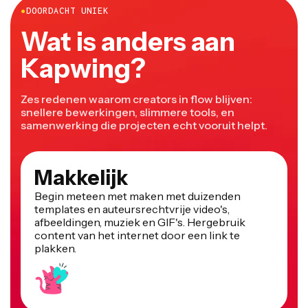
●
DOORDACHT UNIEK
Wat is anders aan
Kapwing?
Zes redenen waarom creators in flow blijven:
snellere bewerkingen, slimmere tools, en
samenwerking die projecten echt vooruit helpt.
Makkelijk
Begin meteen met maken met duizenden
templates en auteursrechtvrije video's,
afbeeldingen, muziek en GIF's. Hergebruik
content van het internet door een link te
plakken.