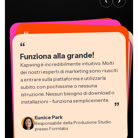
“
“
“
“
“
“
“
“
“
“
“
Funziona alla grande!
Kapwing è incredibilmente intuitivo. Molti
dei nostri esperti di marketing sono riusciti
a entrare sulla piattaforma e utilizzarla
subito, con pochissime o nessuna
istruzione. Nessun bisogno di download o
installazioni - funziona semplicemente.
”
Martin James
Editor Video
Eunice Park
Panos Papagapiou
Natasha Ball
Dina Segovia
Kerry-lee Farla
Responsabile della Produzione Studio
Heidi Rae
Socio Amministratore di EPATHLON
Gracie Peng
Libero professionista virtuale
Consulente
Youtuber
Grant Taleck
presso Formlabs
Istruzione
Direttore dei Contenuti
Mitch Rawlings
Vannesia Darby
Co-Founder di