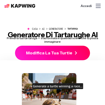
Accedi
●
CASA
AI
GENERATORE
TARTARUGA
Generatore Di Tartarughe AI
Prendi la tua tartaruga — trasformala in qualsiasi scena che tu possa
immaginare
Modifica La Tua Turtle