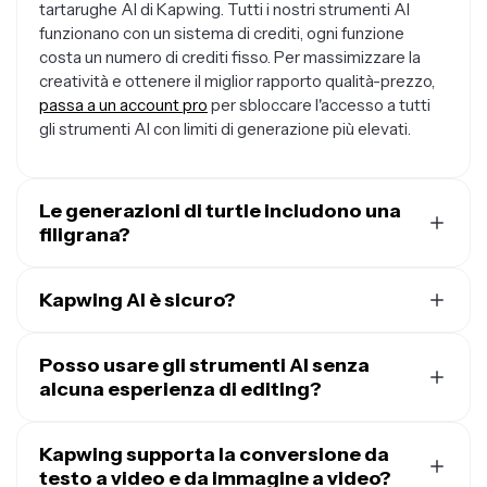
tartarughe AI di Kapwing. Tutti i nostri strumenti AI
funzionano con un sistema di crediti, ogni funzione
costa un numero di crediti fisso. Per massimizzare la
creatività e ottenere il miglior rapporto qualità-prezzo,
passa a un account pro
per sbloccare l'accesso a tutti
gli strumenti AI con limiti di generazione più elevati.
Le generazioni di turtle includono una
filigrana?
Se stai usando Kapwing con un account gratuito, tutti i
tuoi export — inclusi i contenuti con animali generati
Kapwing AI è sicuro?
dall'IA — avranno una filigrana nel download finale. Una
Kapwing prende molto sul serio la privacy e la sicurezza
volta che
passi a un account Pro
la filigrana sarà
dei dati. Abbiamo linee guida di moderazione rigorose,
Posso usare gli strumenti AI senza
completamente rimossa dai tuoi lavori.
politiche etiche e misure di sicurezza in atto per
alcuna esperienza di editing?
proteggere i dati degli utenti. Per informazioni più
Sì, lo studio creativo di Kapwing è costruito per utenti di
dettagliate, puoi consultare i
Termini di servizio
e
tutti i livelli. Che tu stia creando il tuo primo progetto
Kapwing supporta la conversione da
l'
Informativa sulla privacy
di Kapwing sul nostro sito
video o producendo contenuti professionalmente, gli
testo a video e da immagine a video?
web.