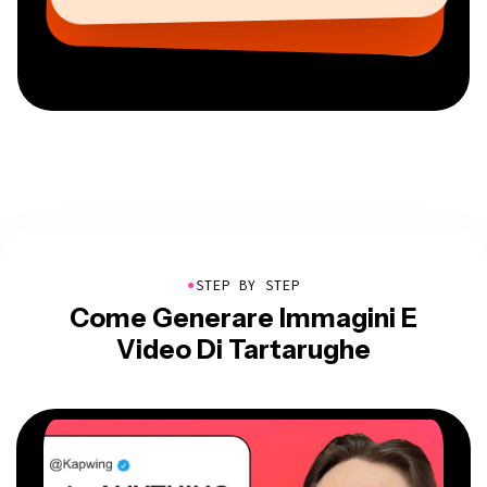
Freelance dei Servizi Informativi
CEO di MOXIE Nashville
AuthentIQMarketing.com
●
STEP BY STEP
Come Generare Immagini E
Video Di Tartarughe