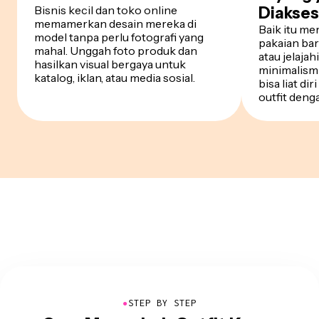
Bisnis kecil dan toko online
Diakses
memamerkan desain mereka di
Baik itu m
model tanpa perlu fotografi yang
pakaian bar
mahal. Unggah foto produk dan
atau jelajah
hasilkan visual bergaya untuk
minimalism 
katalog, iklan, atau media sosial.
bisa liat di
outfit denga
●
STEP BY STEP