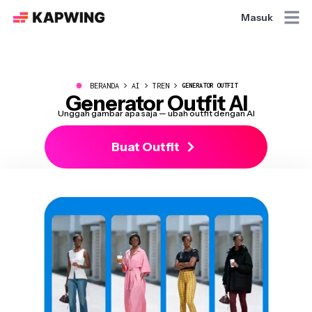
Masuk
●
BERANDA
AI
TREN
GENERATOR OUTFIT
Generator Outfit AI
Unggah gambar apa saja — ubah outfit dengan AI
Buat Outfit