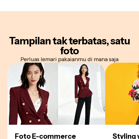
Tampilan tak terbatas,
satu
foto
Perluas lemari pakaianmu di mana saja
Foto E-commerce
Styling