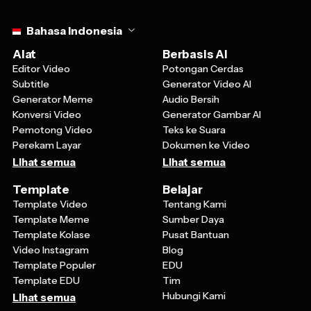
Select language
Bahasa Indonesia
Alat
Berbasis AI
Editor Video
Potongan Cerdas
Subtitle
Generator Video AI
Generator Meme
Audio Bersih
Konversi Video
Generator Gambar AI
Pemotong Video
Teks ke Suara
Perekam Layar
Dokumen ke Video
Lihat semua
Lihat semua
Template
Belajar
Template Video
Tentang Kami
Template Meme
Sumber Daya
Template Kolase
Pusat Bantuan
Video Instagram
Blog
Template Populer
EDU
Template EDU
Tim
Hubungi Kami
Lihat semua