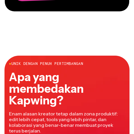
●
UNIK DENGAN PENUH PERTIMBANGAN
Apa yang
membedakan
Kapwing?
Enam alasan kreator tetap dalam zona produktif:
edit lebih cepat, tools yang lebih pintar, dan
kolaborasi yang benar-benar membuat proyek
terus berjalan.