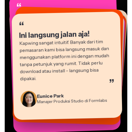
“
“
“
“
“
“
“
“
“
“
“
Ini langsung jalan aja!
Kapwing sangat intuitif. Banyak dari tim
pemasaran kami bisa langsung masuk dan
menggunakan platform ini dengan mudah
tanpa petunjuk yang rumit. Tidak perlu
download atau install - langsung bisa
dipakai.
”
Martin James
Editor Video
Natasha Ball
Eunice Park
Dina Segovia
Gracie Peng
Konsultan
Panos Papagapiou
Manajer Produksi Studio di Formlabs
Heidi Rae
Pekerja Freelance Virtual
Vannesia Darby
Direktur Konten
Mitch Rawlings
Mitra Pengelola di EPATHLON
Pendidikan
Kerry-lee Farla
CEO di MOXIE Nashville
Grant Taleck
Freelancer Layanan Informasi
Youtuber
Co-Founder di
AuthentIQMarketing.com