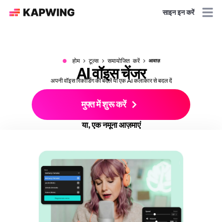
साइन इन करें
●
होम
टूल्स
समायोजित करें
आवाज़
AI वॉइस चेंजर
अपनी वॉइस रिकॉर्डिंग को बदलें या एक AI कलाकार से बदल दें
मुफ्त में शुरू करें
या, एक नमूना आज़माएं