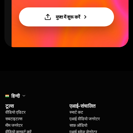
मुफ्त में शुरू करें
Select language
हिन्दी
टूल्स
एआई-संचालित
वीडियो एडिटर
स्मार्ट कट
सबटाइटल्स
एआई वीडियो जनरेटर
मीम जनरेटर
साफ़ ऑडियो
वीडियो कनवर्ट करें
एआई इमेज जेनरेटर