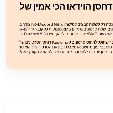
אין צורך ב-Discord Nitro אם אתה מנסה רק לשלוח קבצים למישהו. Discord דוחס
אוטומטית כל קובץ גדול מ-8MB בזמן ההעלאה — למעט סרטונים. שלח סרטונים גדולים
דוחס הסרטונים של Kapwing עובד על כל מכשיר כך שתוכל לדחוס סרטונים ל-Discord
בטלפון, מחשב או טאבלט. בין אם הסרטון שלך הוא 10MB או 100MB, תוכל לדחוס אותו
לקובץ סרטון קטן יותר כדי להימנע מחריגת מגבלת גודל הקובץ של 8MB ב-Discord.