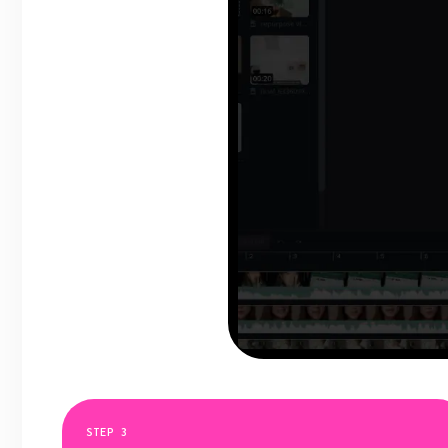
STEP
3