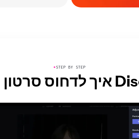
●
STEP BY STEP
עבור Discord