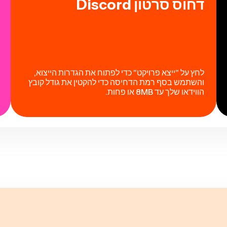
דחוס סרטון Discord
לחץ על "ייצא פרויקט" כדי לפתוח את הגדרות הייצוא,
והשתמש בסף רמת הדחיסה כדי להקטין את גודל קובץ
הווידאו שלך עד 8MB או פחות.