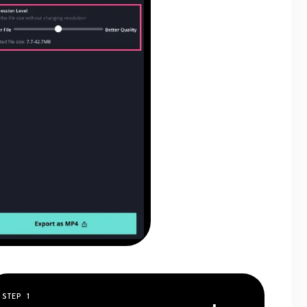
STEP
1