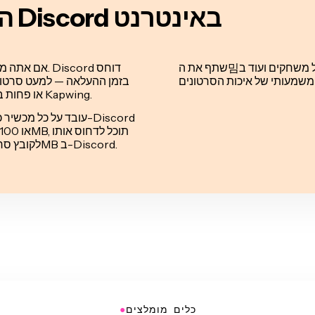
הדחסן הוידאו הכי אמין של Discord באינטרנט
שתף את ה밈ים המועדפים עליך, קטעי סרטים, הייאלייטים של משחקים ועוד ב-Discord
ב-Discord לאחר דחיסת גדלי הקבצים ל-8MB או פחות באמצעות Kapwing.
●
כלים מומלצים