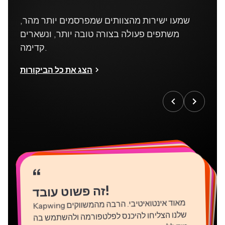
שמעו ישירות מהצוותים שמפרסמים יותר מהר,
משתפים פעולה בצורה טובה יותר, ונשארים
קדימה.
הצג את כל הביקורות
“
“
“
“
“
“
“
“
“
“
“
!
זה פשוט עובד
Kapwing
מאוד אינטואיטיבי. הרבה מהמשווקים
שלנו הצליחו להיכנס לפלטפורמה ולהשתמש בה
מיד ללא כמעט שום הדרכה. אין צורך בהורדות או
התקנות - זה פשוט עובד