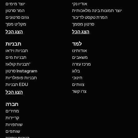
אודיו נקי
יוצר מימים
יוצר תמונות בינה מלאכותית
המר סרטון
המרת טקסט לדיבור
גוזם סרטונים
סרטון מסמך
מקליט מסך
הצג הכל
הצג הכל
למד
תבניות
אודותינו
תבניות וידאו
משאבים
תבניות מים
מרכז עזרה
תבניות קולאז'
בלוג
סרטון Instagram
חינוכי
תבניות פופולריות
צוותים
תבניות EDU
צרו קשר
הצג הכל
חברה
מחירים
קריירות
שותפויות
שותפים
הערות שחרור