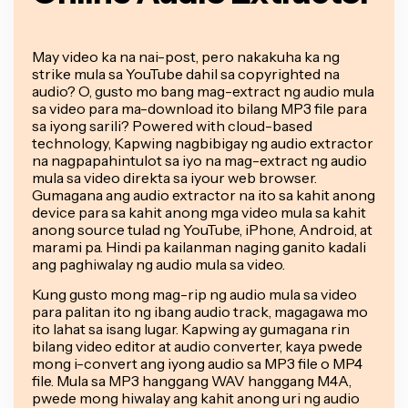
May video ka na nai-post, pero nakakuha ka ng
strike mula sa YouTube dahil sa copyrighted na
audio? O, gusto mo bang mag-extract ng audio mula
sa video para ma-download ito bilang MP3 file para
sa iyong sarili? Powered with cloud-based
technology, Kapwing nagbibigay ng audio extractor
na nagpapahintulot sa iyo na mag-extract ng audio
mula sa video direkta sa iyour web browser.
Gumagana ang audio extractor na ito sa kahit anong
device para sa kahit anong mga video mula sa kahit
anong source tulad ng YouTube, iPhone, Android, at
marami pa. Hindi pa kailanman naging ganito kadali
ang paghiwalay ng audio mula sa video.
Kung gusto mong mag-rip ng audio mula sa video
para palitan ito ng ibang audio track, magagawa mo
ito lahat sa isang lugar. Kapwing ay gumagana rin
bilang video editor at audio converter, kaya pwede
mong i-convert ang iyong audio sa MP3 file o MP4
file. Mula sa MP3 hanggang WAV hanggang M4A,
pwede mong hiwalay ang kahit anong uri ng audio