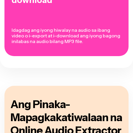
Idagdag ang iyong hiwalay na audio sa ibang
video o i-export at i-download ang iyong bagong
inilabas na audio bilang MP3 file.
Ang Pinaka-
Mapagkakatiwalaan na
Online Audio Extractor