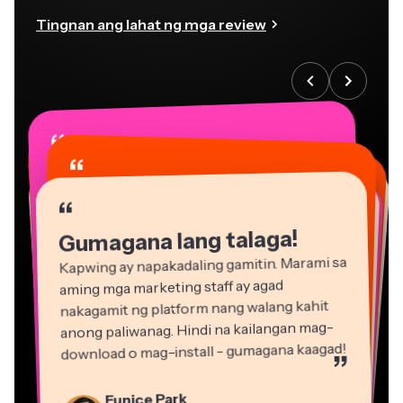
Tingnan ang lahat ng mga review
“
“
“
“
“
“
“
“
“
“
“
Gumagana lang talaga!
Kapwing ay napakadaling gamitin. Marami sa
aming mga marketing staff ay agad
nakagamit ng platform nang walang kahit
anong paliwanag. Hindi na kailangan mag-
download o mag-install - gumagana kaagad!
”
Martin James
Eunice Park
Editor ng Video
Tagapamahala ng Studio Production sa