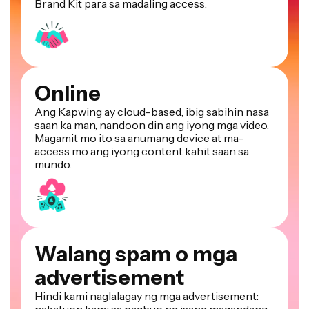
Online
Ang Kapwing ay cloud-based, ibig sabihin nasa
saan ka man, nandoon din ang iyong mga video.
Magamit mo ito sa anumang device at ma-
access mo ang iyong content kahit saan sa
mundo.
Walang spam o mga
advertisement
Hindi kami naglalagay ng mga advertisement:
nakatuon kami sa pagbuo ng isang magandang
at mapagkakatiwalaan na website. At hindi kami