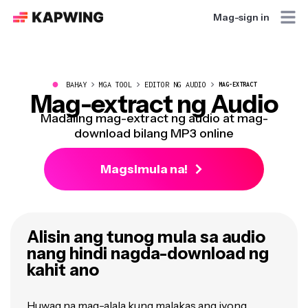
Mag-sign in
●
BAHAY
MGA TOOL
EDITOR NG AUDIO
MAG-EXTRACT
Mag-extract ng Audio
Madaling mag-extract ng audio at mag-
download bilang MP3 online
Magsimula na!
Alisin ang tunog mula sa audio
nang hindi nagda-download ng
kahit ano
Huwag na mag-alala kung malakas ang iyong