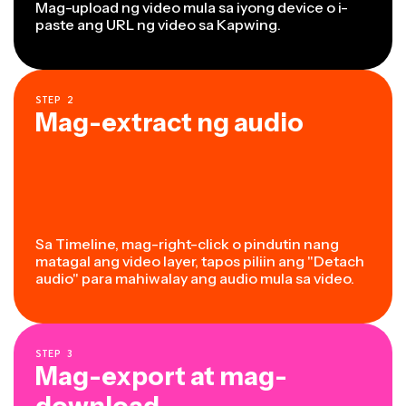
Mag-upload ng video mula sa iyong device o i-
paste ang URL ng video sa Kapwing.
STEP
2
Mag-extract ng audio
Sa Timeline, mag-right-click o pindutin nang
matagal ang video layer, tapos piliin ang "Detach
audio" para mahiwalay ang audio mula sa video.
STEP
3
Mag-export at mag-
download