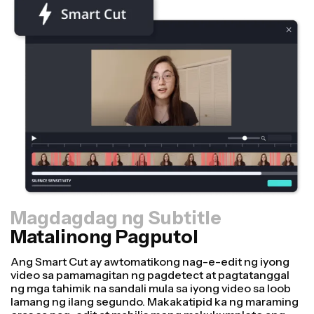
Magdagdag ng Subtitle
Matalinong Pagputol
Resizer