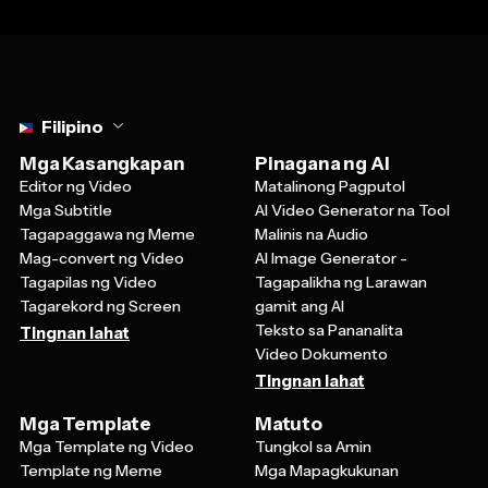
Select language
Filipino
Mga Kasangkapan
Pinagana ng AI
Editor ng Video
Matalinong Pagputol
Mga Subtitle
AI Video Generator na Tool
Tagapaggawa ng Meme
Malinis na Audio
Mag-convert ng Video
AI Image Generator -
Tagapilas ng Video
Tagapalikha ng Larawan
Tagarekord ng Screen
gamit ang AI
Teksto sa Pananalita
Tingnan lahat
Video Dokumento
Tingnan lahat
Mga Template
Matuto
Mga Template ng Video
Tungkol sa Amin
Template ng Meme
Mga Mapagkukunan
Template ng Kolase
Sentro ng Tulong