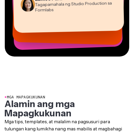
Formlabs
Dina Segovia
Gracie Peng
Panos Papagapiou
Natasha Ball
Virtual Manggagawa sa Freelance
Mitch Rawlings
Direktor ng Nilalaman
Kasamang Tagapamahala sa EPATHLON
Konsultant
Kerry-lee Farla
Heidi Rae
Vannesia Darby
Malaya-manggagawa sa mga Serbisyong Impormasyon
Youtuber
Edukasyon
Grant Taleck
CEO sa MOXIE Nashville
Co-Founder sa
AuthentIQMarketing.com
●
MGA MAPAGKUKUNAN
Alamin ang mga
Mapagkukunan
Mga tips, templates, at malalim na pagsusuri para
tulungan kang lumikha nang mas mabilis at magbahagi
nang may kumpiyansa.