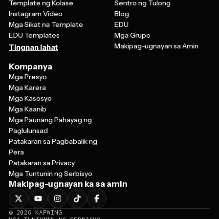
Instagram Video
Blog
Mga Sikat na Template
EDU
EDU Templates
Mga Grupo
Makipag-ugnayan sa Amin
Tingnan lahat
Kompanya
Mga Presyo
Mga Karera
Mga Kasosyo
Mga Kaanib
Mga Paunang Pahayag ng
Paglulunsad
Patakaran sa Pagbabalik ng
Pera
Patakaran sa Privacy
Mga Tuntunin ng Serbisyo
Makipag-ugnayan ka sa amin
©
2026
KAPWING
MGA TUNTUNIN NG SERBISYO
♥
GINAWA NANG MAY
SA SAN FRANCISCO, CALIFORNIA