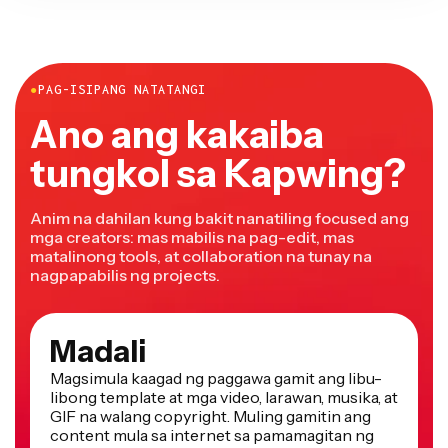
●
PAG-ISIPANG NATATANGI
Ano ang kakaiba
tungkol sa Kapwing?
Anim na dahilan kung bakit nanatiling focused ang
mga creators: mas mabilis na pag-edit, mas
matalinong tools, at collaboration na tunay na
nagpapabilis ng projects.
Madali
Magsimula kaagad ng paggawa gamit ang libu-
libong template at mga video, larawan, musika, at
GIF na walang copyright. Muling gamitin ang
content mula sa internet sa pamamagitan ng
pagpasta ng link.