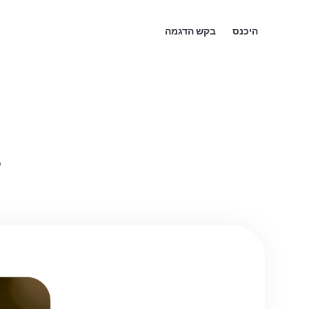
היכנס
בקש הדגמה
ק