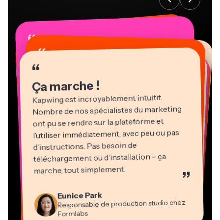
“
“
“
“
“
“
“
“
“
“
“
Ça marche !
Kapwing est incroyablement intuitif.
Nombre de nos spécialistes du marketing
ont pu se rendre sur la plateforme et
l’utiliser immédiatement, avec peu ou pas
d’instructions. Pas besoin de
téléchargement ou d’installation – ça
Martin James
marche, tout simplement.
”
Éditeur vidéo
Natasha Ball
Heidi Rae
Eunice Park
Gracie Peng
Panos Papagapiou
Consultant
Kerry-lee Farla
Dina Segovia
Responsable de production studio chez
Pédagogie
Directeur du contenu
Directeur associé chez EPATHLON
Travailleur en freelance virtuel
Youtubeur
Vannesia Darby
Mitch Rawlings
Formlabs
Grant Taleck
PDG de MOXIE Nashville