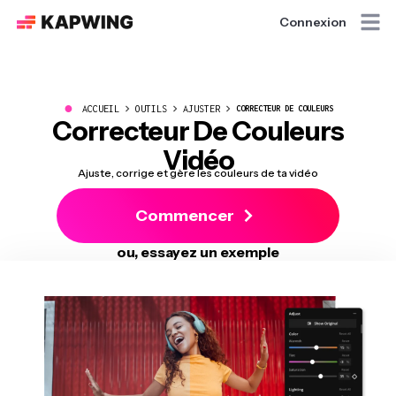
Connexion
●
ACCUEIL
OUTILS
AJUSTER
CORRECTEUR DE COULEURS
Correcteur De Couleurs
Vidéo
Ajuste, corrige et gère les couleurs de ta vidéo
Commencer
ou, essayez un exemple