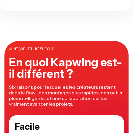
●
UNIQUE ET RÉFLÉCHI
En quoi Kapwing est-
il différent ?
Six raisons pour lesquelles les créateurs restent
dans le flow : des montages plus rapides, des outils
plus intelligents, et une collaboration qui fait
vraiment avancer les projets.
Facile