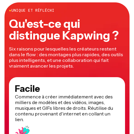
●
UNIQUE ET RÉFLÉCHI
Qu'est-ce qui
distingue Kapwing ?
Six raisons pour lesquelles les créateurs restent
dans le flow : des montages plus rapides, des outils
plus intelligents, et une collaboration qui fait
vraiment avancer les projets.
Facile
Commence à créer immédiatement avec des
milliers de modèles et des vidéos, images,
musiques et GIFs libres de droits. Réutilise du
contenu provenant d'internet en collant un
lien.