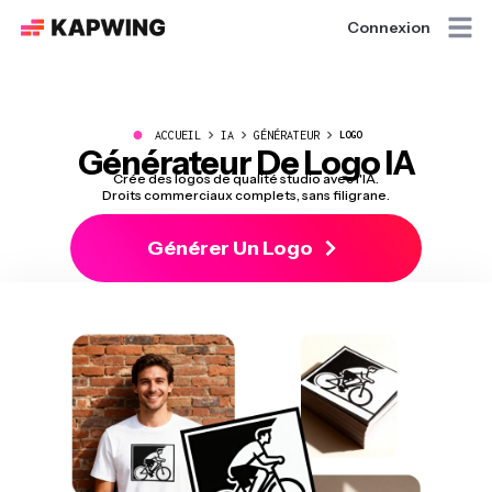
Connexion
●
ACCUEIL
IA
GÉNÉRATEUR
LOGO
Générateur De Logo IA
Crée des logos de qualité studio avec l'IA.
Droits commerciaux complets, sans filigrane.
Générer Un Logo