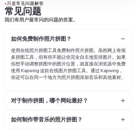
常见问题
我们有用户最常问的问题的答案。
如何免费制作照片拼图？
使用在线照片拼图工具免费制作照片拼图。虽然网上有很
多拼图工具，但有些不能让你完全自主地安排图片。如果
你想手动调整拼图中的图片位置，就直接在浏览器中免费
使用 Kapwing 这款在线图片拼图工具。通过 Kapwing，
你还可以在同一个地方为照片拼图添加音乐和其他素材。
对于制作拼图，哪个网站最好？
Kapwing被誉为网上最棒的免费视频编辑器，在Google
评论中以4.9分的高分获得了3,300多条好评。拥有75多种
如何制作带音乐的照片拼图？
不同的工具，Kapwing绝对是在线制作图片、视频甚至音
要制作带音乐的照片拼图，你需要用支持图片的视频编辑
频轨道拼贴的首选网站。完全不用担心烦人的广告或在你
器。给照片拼图加音乐就是给你的项目设置时长，把它变
的设备上安装新软件。Kapwing可以直接在任何设备的网