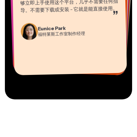
导。不需要下载或安装 - 它就是能直接使用。
”
Martin James
Gracie Peng
Panos Papagapiou
Natasha Ball
Eunice Park
视频编辑器
内容总监
埃帕斯隆合伙人
Heidi Rae
福特莱斯工作室制作经理
顾问
Dina Segovia
Kerry-lee Farla
教育
Vannesia Darby
虚拟自由职业者
视频创作者
Grant Taleck
Kapwing 公司的首席执行官（Nashville 分
Mitch Rawlings
Kapwing 联合创始人，
部）
信息服务自由职业者
AuthentIQMarketing.com
●
资源