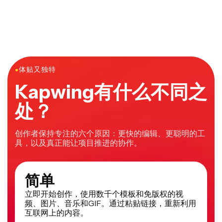
成视频。一个超棒的给照片拼图加音乐的工具是在线视频
页浏览器中使用，这让它在功能、可靠性和易用性方面都
编辑器Kapwing。Kapwing有数百首歌曲和音频轨道，你
是顶尖的。无论你是新手还是老手，都能轻松上手。
可以在编辑器里添加到你的拼图。你还可以通过粘贴
YouTube等网站的音频URL链接，把你最喜欢的歌曲加到
照片拼图中。
●
体贴又独特
Kapwing有什么不同之
处？
创作者保持专注的六个原因：更快的编辑、更聪明的工
具，以及真正能让项目推进的协作。
简单
立即开始创作，使用数千个模板和免版权的视
频、图片、音乐和GIF。通过粘贴链接，重新利用
互联网上的内容。