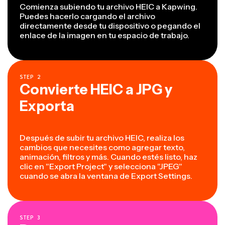
Comienza subiendo tu archivo HEIC a Kapwing.
Puedes hacerlo cargando el archivo
directamente desde tu dispositivo o pegando el
enlace de la imagen en tu espacio de trabajo.
STEP
2
Convierte HEIC a JPG y
Exporta
Después de subir tu archivo HEIC, realiza los
cambios que necesites como agregar texto,
animación, filtros y más. Cuando estés listo, haz
clic en "Export Project" y selecciona "JPEG"
cuando se abra la ventana de Export Settings.
STEP
3