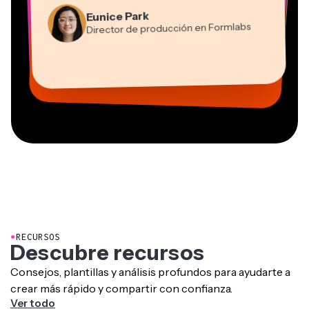
Director de producción en Formlabs
Gracie Peng
Asesor
Editor de vídeo
Dina Segovia
Grant Taleck
Panos Papagapiou
Directora de contenido
Kerry-lee Farla
Heidi Rae
Mitch Rawlings
Trabajador freelance virtual
Cofundador de
Socio directivo de EPATHLON
Youtuber
Educación
Freelance de servicios de información
Vannesia Darby
AuthentIQMarketing.com
CEO de MOXIE Nashville
●
RECURSOS
Descubre recursos
Consejos, plantillas y análisis profundos para ayudarte a
crear más rápido y compartir con confianza.
Ver todo