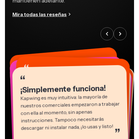
Mira todas las reseñas
“
“
“
“
“
“
“
“
“
“
“
¡Simplemente funciona!
Kapwing es muy intuitiva: la mayoría de
nuestros comerciales empezaron a trabajar
con ella al momento, sin apenas
instrucciones. Tampoco necesitarás
descargar ni instalar nada, ¡lo usas y listo!
”
Eunice Park
Natasha Ball
Martin James