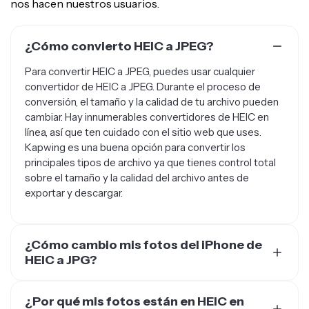
¿Cómo convierto HEIC a JPEG?
Para convertir HEIC a JPEG, puedes usar cualquier
convertidor de HEIC a JPEG. Durante el proceso de
conversión, el tamaño y la calidad de tu archivo pueden
cambiar. Hay innumerables convertidores de HEIC en
línea, así que ten cuidado con el sitio web que uses.
Kapwing es una buena opción para convertir los
principales tipos de archivo ya que tienes control total
sobre el tamaño y la calidad del archivo antes de
exportar y descargar.
¿Cómo cambio mis fotos del iPhone de
HEIC a JPG?
Cambia tus fotos de iPhone de HEIC a JPG navegando
a Configuración > Cámara > Formato > Más compatible.
¿Por qué mis fotos están en HEIC en
Si no quieres convertir todas tus fotos de iPhone a JPG
lugar de JPG?
por miedo a perder calidad de imagen, puedes usar un