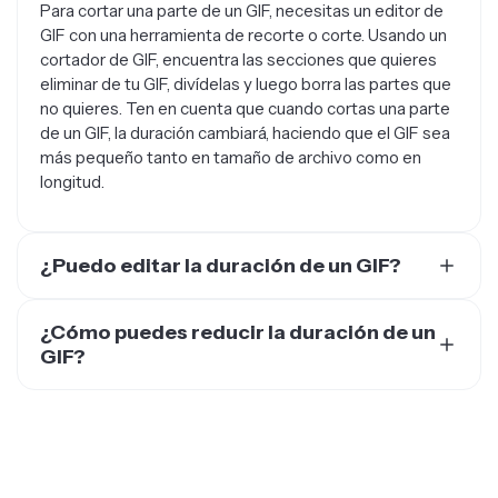
GIF con una herramienta de recorte o corte. Usando un
cortador de GIF, encuentra las secciones que quieres
eliminar de tu GIF, divídelas y luego borra las partes que
no quieres. Ten en cuenta que cuando cortas una parte
de un GIF, la duración cambiará, haciendo que el GIF sea
más pequeño tanto en tamaño de archivo como en
longitud.
¿Puedo editar la duración de un GIF?
¡Claro que sí! Puedes usar un editor de GIF o un
cortador de GIF para editar la duración de un GIF.
¿Cómo puedes reducir la duración de un
Aunque hay montones de herramientas de edición de
GIF?
GIF que solo se centran en modificar la longitud, un
Acorta la duración de un GIF editando su tiempo o
editor de video todo en uno que admita videos,
recortándolo con un cortador de GIFs. Un buen consejo
imágenes y GIFs puede ser más útil, ya que tendrás
para recordar es que la duración recomendada de un
más formas de darle un toque chulo a tu contenido.
GIF es de 3-8 segundos. Esto hace que los
Cuando edites la duración de un GIF, ten en cuenta que
espectadores capten rápidamente el mensaje sin
estás modificando su tiempo de reproducción.