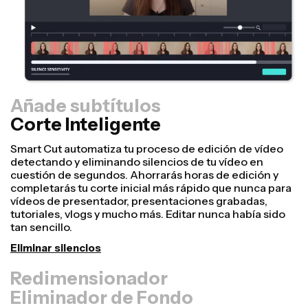
Añade subtítulos
Corte Inteligente
Redimensionador
¡Reutiliza vídeos más rápido y hazlos parecer más
profesionales con nuestra función de Resize Canvas!
En solo unos clics, puedes coger un único vídeo y
ajustarlo al tamaño perfecto para cualquier otra
plataforma, ya sea para TikTok, Youtube, Instagram,
Twitter, Linkedin o cualquier otro sitio.
Redimensionar vídeo
Eliminador de Fondo
Audio limpio