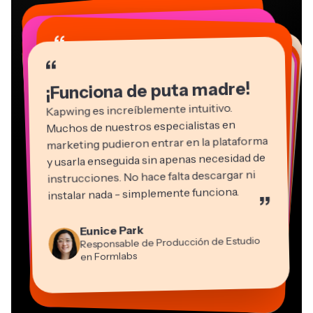
“
“
“
“
“
“
“
“
“
“
“
¡Funciona de puta madre!
Kapwing es increíblemente intuitivo.
Muchos de nuestros especialistas en
marketing pudieron entrar en la plataforma
y usarla enseguida sin apenas necesidad de
instrucciones. No hace falta descargar ni
instalar nada - simplemente funciona.
”
Martin James
Editor de vídeo
Natasha Ball
Eunice Park
Panos Papagapiou
Consultor
Responsable de Producción de Estudio
Socio Director en EPATHLON
Gracie Peng
Kerry-lee Farla
Heidi Rae
Dina Segovia
Grant Taleck
en Formlabs
Director de Contenidos
Mitch Rawlings
Trabajador freelance virtual
Youtuber
Educación
Vannesia Darby
Cofundador en
Freelance de Servicios de Información
CEO en MOXIE Nashville
AuthentIQMarketing.com