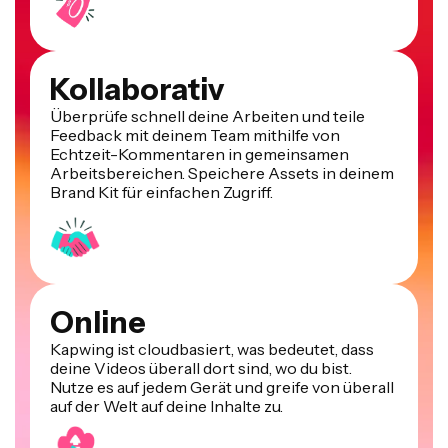
Kollaborativ
Überprüfe schnell deine Arbeiten und teile
Feedback mit deinem Team mithilfe von
Echtzeit-Kommentaren in gemeinsamen
Arbeitsbereichen. Speichere Assets in deinem
Brand Kit für einfachen Zugriff.
Online
Kapwing ist cloudbasiert, was bedeutet, dass
deine Videos überall dort sind, wo du bist.
Nutze es auf jedem Gerät und greife von überall
auf der Welt auf deine Inhalte zu.