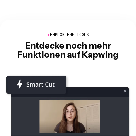
●
EMPFOHLENE TOOLS
Entdecke noch mehr
Funktionen auf Kapwing