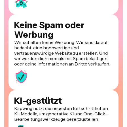
Keine Spam oder
Werbung
Wir schalten keine Werbung: Wir sind darauf
bedacht, eine hochwertige und
vertrauenswürdige Website zu erstellen. Und
wir werden dich niemals mit Spam belästigen
oder deine Informationen an Dritte verkaufen.
KI-gestützt
Kapwing nutzt die neuesten fortschrittlichen
KI-Modelle, um generative KI und One-Click-
Bearbeitungswerkzeuge bereitzustellen.