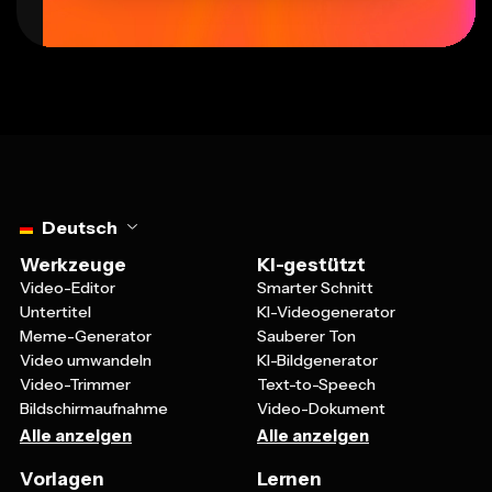
Select language
Deutsch
Werkzeuge
KI-gestützt
Video-Editor
Smarter Schnitt
Untertitel
KI-Videogenerator
Meme-Generator
Sauberer Ton
Video umwandeln
KI-Bildgenerator
Video-Trimmer
Text-to-Speech
Bildschirmaufnahme
Video-Dokument
Alle anzeigen
Alle anzeigen
Vorlagen
Lernen
Video-Vorlagen
Über uns