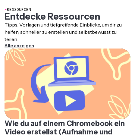
●
RESSOURCEN
Entdecke Ressourcen
Tipps, Vorlagen und tiefgreifende Einblicke, um dir zu
helfen, schneller zu erstellen und selbstbewusst zu
teilen.
Alle anzeigen
Wie du auf einem Chromebook ein
Video erstellst (Aufnahme und
Bearbeitung)