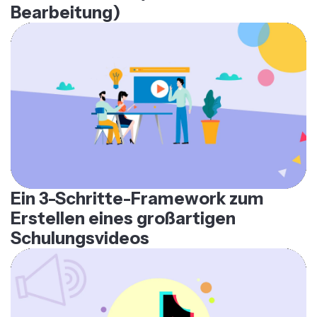
Ein 3-Schritte-Framework zum
Erstellen eines großartigen
Schulungsvideos