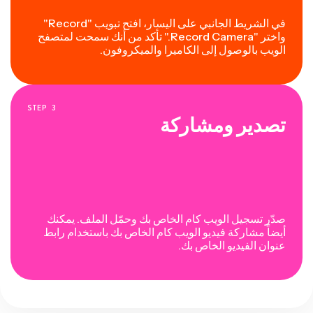
في الشريط الجانبي على اليسار، افتح تبويب "Record"
واختر "Record Camera." تأكد من أنك سمحت لمتصفح
الويب بالوصول إلى الكاميرا والميكروفون.
STEP
3
تصدير ومشاركة
صدّر تسجيل الويب كام الخاص بك وحمّل الملف. يمكنك
أيضاً مشاركة فيديو الويب كام الخاص بك باستخدام رابط
عنوان الفيديو الخاص بك.