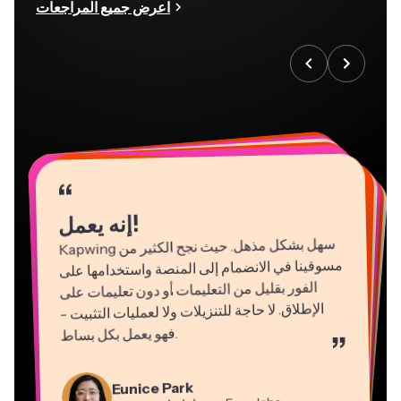
اعرض جميع المراجعات
“
“
“
“
“
“
“
“
“
“
“
إنه يعمل!
Kapwing
سهل بشكل مذهل. حيث نجح الكثير من
مسوقينا في الانضمام إلى المنصة واستخدامها على
الفور بقليل من التعليمات أو دون تعليمات على
الإطلاق. لا حاجة للتنزيلات ولا لعمليات التثبيت -
فهو يعمل بكل بساط
.
”
Natasha Ball
Martin James
Gracie Peng
Panos Papagapiou
استشاري
محرر فيديو
Kerry-lee Farla
مدير المحتوى
شريك مدير في
EPATHLON
Dina Segovia
Eunice Park
YouTube
Grant Taleck
صانع فيديو