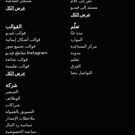
نص إلى كلام
مُسجّل الشاشة
مستند إلى فيديو
عرض الكل
عرض الكل
تعلّم
القوالب
نبذة عنّا
قوالب فيديو
الموارد
قوالب أشكال إيمائية
مركز المساعدة
قوالب تجميع صور
مدونة
مقاطع فيديو Instagram
تعليم
قوالب شائعة
الفِرَق
قوالب تعليمية
التواصل معنا
عرض الكل
شركة
التسعير
الوظائف
شراكات
التسويق بالعمولة
ملاحظات الإصدار
سياسة رد المال
سياسة الخصوصية