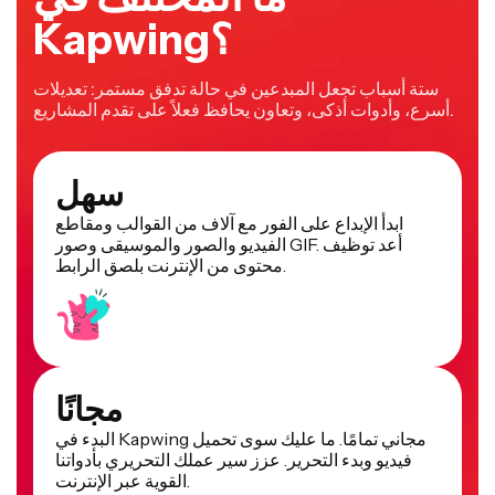
Kapwing؟
ستة أسباب تجعل المبدعين في حالة تدفق مستمر: تعديلات
أسرع، وأدوات أذكى، وتعاون يحافظ فعلاً على تقدم المشاريع.
سهل
ابدأ الإبداع على الفور مع آلاف من القوالب ومقاطع
الفيديو والصور والموسيقى وصور GIF. أعد توظيف
محتوى من الإنترنت بلصق الرابط.
مجانًا
البدء في Kapwing مجاني تمامًا. ما عليك سوى تحميل
فيديو وبدء التحرير. عزز سير عملك التحريري بأدواتنا
القوية عبر الإنترنت.