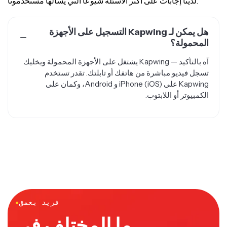
لدينا إجابات على أكثر الأسئلة شيوعاً التي يسألها مستخدمونا.
هل يمكن لـ Kapwing التسجيل على الأجهزة
المحمولة؟
آه بالتأكيد — Kapwing يشتغل على الأجهزة المحمولة ويخليك
تسجل فيديو مباشرة من هاتفك أو تابلتك. تقدر تستخدم
Kapwing على iPhone (iOS) و Android، وكمان على
الكمبيوتر أو اللابتوب.
فريد بعمق
●
ما المختلف في