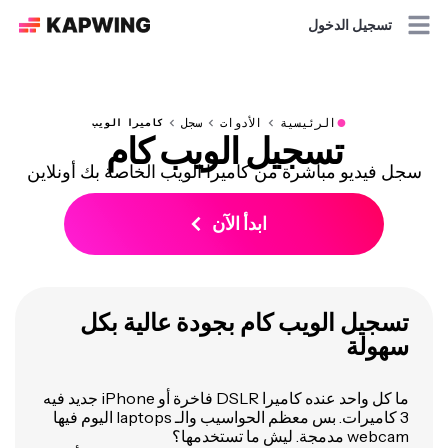
تسجيل الدخول
●
الرئيسية
الأدوات
سجل
كاميرا الويب
تسجيل الويب كام
سجل فيديو مباشرة من كاميرا الويب الخاصة بك أونلاين
ابدأ الآن
تسجيل الويب كام بجودة عالية بكل
سهولة
ما كل واحد عنده كاميرا DSLR فاخرة أو iPhone جديد فيه
3 كاميرات. بس معظم الحواسيب والـ laptops اليوم فيها
webcam مدمجة. ليش ما تستخدمها؟