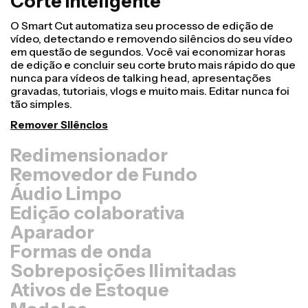
Corte Inteligente
Redimensionador
Transforme vídeos mais rapidamente e deixe-os mais
profissionais com nosso recurso de
Redimensionamento de Tela! Em apenas alguns
cliques, você pode pegar um único vídeo e ajustá-lo
para o tamanho certo em qualquer outra plataforma,
seja para TikTok, Youtube, Instagram, Twitter, Linkedin
ou qualquer outro lugar.
Redimensionar Vídeo
Removedor de Fundo
Áudio Limpo
Edição colaborativa
Aparador
Formas de onda
Sobreposições Ilimitadas
Ativos de Estoque