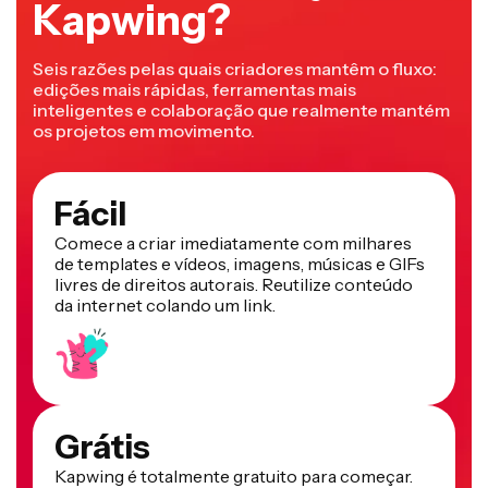
Kapwing?
Seis razões pelas quais criadores mantêm o fluxo:
edições mais rápidas, ferramentas mais
inteligentes e colaboração que realmente mantém
os projetos em movimento.
Fácil
Comece a criar imediatamente com milhares
de templates e vídeos, imagens, músicas e GIFs
livres de direitos autorais. Reutilize conteúdo
da internet colando um link.
Grátis
Kapwing é totalmente gratuito para começar.