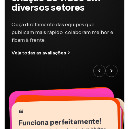
diversos setores
Ouça diretamente das equipes que
publicam mais rápido, colaboram melhor e
ficam à frente.
Veja todas as avaliações
“
“
“
“
“
“
“
“
“
“
“
Funciona perfeitamente!