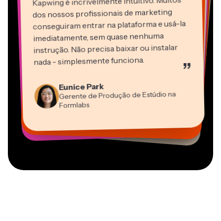
Kapwing é incrivelmente intuitivo. Muitos
dos nossos profissionais de marketing
conseguiram entrar na plataforma e usá-la
imediatamente, sem quase nenhuma
instrução. Não precisa baixar ou instalar
nada - simplesmente funciona.
”
Martin James
Editor de Vídeo
Eunice Park
Panos Papagapiou
Natasha Ball
Dina Segovia
Gerente de Produção de Estúdio na
Heidi Rae
Sócio-Diretor na EPATHLON
Gracie Peng
Consultor
Freelancer Virtual
Grant Taleck
Formlabs
Educação
Kerry-lee Farla
Vannesia Darby
Diretor de Conteúdo
Mitch Rawlings
Cofundador na
CEO na MOXIE Nashville
Youtuber
Freelancer de Serviços de Informação
AuthentIQMarketing.com