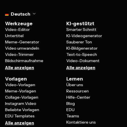
Select language
Deutsch
Werkzeuge
KI-gestützt
Video-Editor
Smarter Schnitt
Untertitel
KI-Videogenerator
Meme-Generator
Sauberer Ton
Video umwandeln
KI-Bildgenerator
Video-Trimmer
Text-to-Speech
Bildschirmaufnahme
Video-Dokument
Alle anzeigen
Alle anzeigen
Vorlagen
Lernen
Video-Vorlagen
Über uns
Meme-Vorlagen
Ressourcen
Collage-Vorlagen
Hilfe-Center
Instagram Video
Blog
Beliebte Vorlagen
EDU
EDU Templates
Teams
Kontaktiere uns
Alle anzeigen