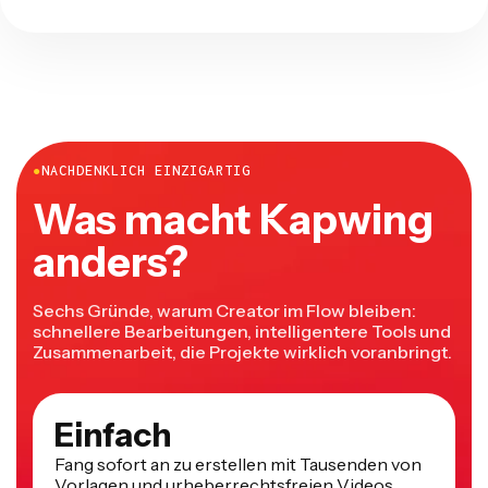
●
NACHDENKLICH EINZIGARTIG
Was macht Kapwing
anders?
Sechs Gründe, warum Creator im Flow bleiben:
schnellere Bearbeitungen, intelligentere Tools und
Zusammenarbeit, die Projekte wirklich voranbringt.
Einfach
Fang sofort an zu erstellen mit Tausenden von
Vorlagen und urheberrechtsfreien Videos,
Bildern, Musik und GIFs. Verwende Inhalte aus