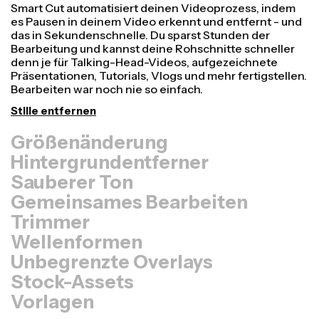
Größenänderung
Videos schneller umwandeln und professioneller
aussehen lassen mit unserer Resize Canvas-Funktion!
In nur wenigen Klicks kannst du ein einzelnes Video
anpassen, sodass es die richtige Größe für jede andere
Plattform hat - ob für TikTok, Youtube, Instagram,
Twitter, Linkedin oder sonst wo.
Video anpassen
Hintergrundentferner
Sauberer Ton
Gemeinsames Bearbeiten
Trimmer
Wellenformen
Unbegrenzte Overlays
Stock-Assets
Vorlagen