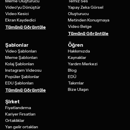
Video Kesici
Oluşturucu
Ekran Kaydedici
Metinden Konuşmaya
Video Belge
Tümünü Görüntüle
Tümünü Görüntüle
Şablonlar
Öğren
Video Şablonları
Hakkımızda
Meme Şablonları
Kaynaklar
Kolaj Şablonları
Yardım Merkezi
Instagram Videosu
Blog
Popüler Şablonlar
EDÜ
EDU Şablonları
Takımlar
Bize Ulaşın
Tümünü Görüntüle
Şirket
Fiyatlandırma
Kariyer Fırsatları
Ortaklıklar
Yan gelir ortakları
Sürüm Notları
İade Politikası