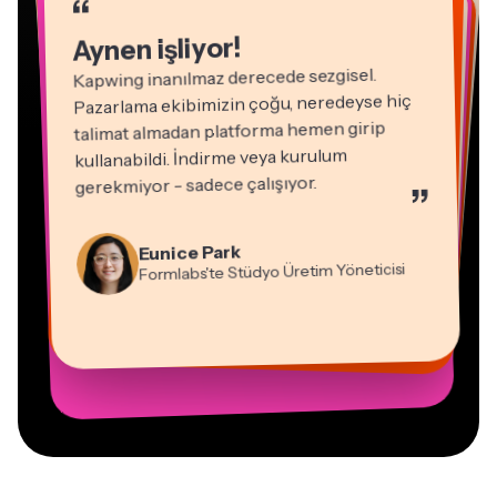
Aynen işliyor!
Kapwing inanılmaz derecede sezgisel.
Pazarlama ekibimizin çoğu, neredeyse hiç
talimat almadan platforma hemen girip
kullanabildi. İndirme veya kurulum
gerekmiyor - sadece çalışıyor.
”
Natasha Ball
Martin James
Danışman
Video Düzenleyici
Eunice Park
Formlabs'te Stüdyo Üretim Yöneticisi
Panos Papagapiou
Vannesia Darby
Heidi Rae
Dina Segovia
Gracie Peng
Epathlon'da Ortak Yönetici
Mitch Rawlings
Sanal Serbest Çalışan
Kapwing'de Nashville'daki MOXIE'nin
Eğitim
Kerry-lee Farla
İçerik Direktörü
Serbest Çalışan Bilgi Hizmetleri Uzmanı
CEO'su
Youtuber
Grant Taleck
Kapwing'de AuthentIQMarketing.com'un
Kurucu Ortağı