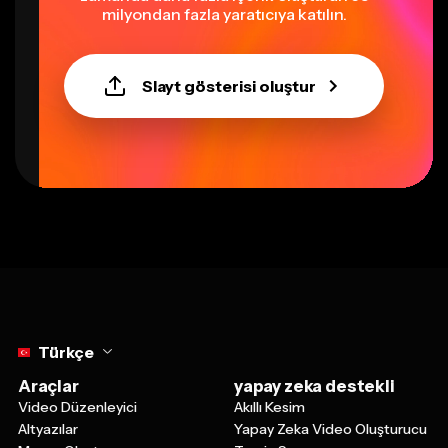
Slayt gösterisi oluştur
Select language
Türkçe
Araçlar
yapay zeka destekli
Video Düzenleyici
Akıllı Kesim
Altyazılar
Yapay Zeka Video Oluşturucu
Meme Oluşturucu
Temiz Ses
Video'yu Dönüştür
Yapay Zeka Görsel