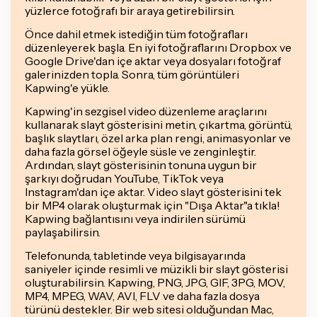
yüzlerce fotoğrafı bir araya getirebilirsin.
Önce dahil etmek istediğin tüm fotoğrafları
düzenleyerek başla. En iyi fotoğraflarını Dropbox ve
Google Drive'dan içe aktar veya dosyaları fotoğraf
galerinizden topla. Sonra, tüm görüntüleri
Kapwing'e yükle.
Kapwing'in sezgisel video düzenleme araçlarını
kullanarak slayt gösterisini metin, çıkartma, görüntü,
başlık slaytları, özel arka plan rengi, animasyonlar ve
daha fazla görsel öğeyle süsle ve zenginleştir.
Ardından, slayt gösterisinin tonuna uygun bir
şarkıyı doğrudan YouTube, TikTok veya
Instagram'dan içe aktar. Video slayt gösterisini tek
bir MP4 olarak oluşturmak için "Dışa Aktar"a tıkla!
Kapwing bağlantısını veya indirilen sürümü
paylaşabilirsin.
Telefonunda, tabletinde veya bilgisayarında
saniyeler içinde resimli ve müzikli bir slayt gösterisi
oluşturabilirsin. Kapwing, PNG, JPG, GIF, 3PG, MOV,
MP4, MPEG, WAV, AVI, FLV ve daha fazla dosya
türünü destekler. Bir web sitesi olduğundan Mac,