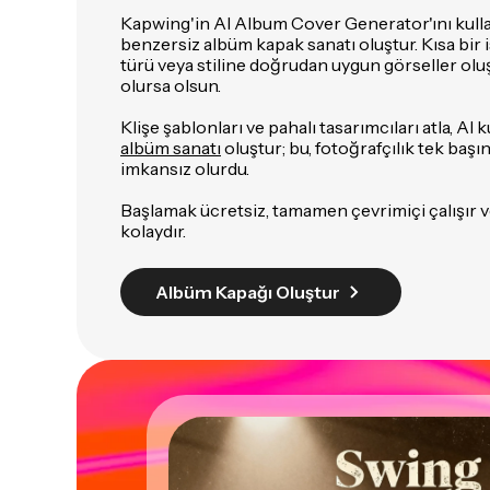
Kapwing'in AI Album Cover Generator'ını kulla
benzersiz albüm kapak sanatı oluştur. Kısa bir 
türü veya stiline doğrudan uygun görseller oluşt
olursa olsun.
Klişe şablonları ve pahalı tasarımcıları atla, AI
albüm sanatı
oluştur; bu, fotoğrafçılık tek başı
imkansız olurdu.
Başlamak ücretsiz, tamamen çevrimiçi çalışır v
kolaydır.
Albüm Kapağı Oluştur