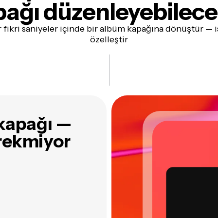
pağı
düzenleyebilece
 fikri saniyeler içinde bir albüm kapağına dönüştür — i
özelleştir
kapağı —
erekmiyor