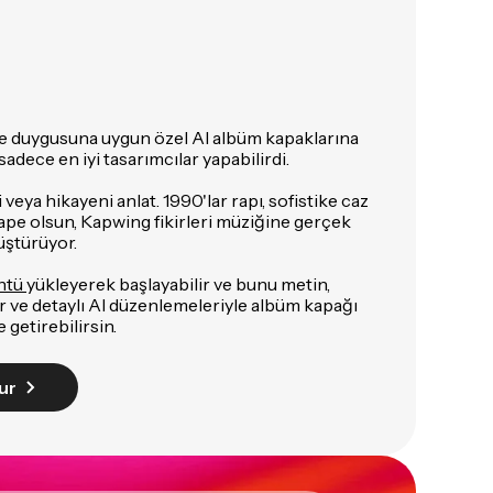
 ve duygusuna uygun özel AI albüm kapaklarına
dece en iyi tasarımcılar yapabilirdi.
veya hikayeni anlat. 1990'lar rapı, sofistike caz
tape olsun, Kapwing fikirleri müziğine gerçek
üştürüyor.
ntü
yükleyerek başlayabilir ve bunu metin,
ller ve detaylı AI düzenlemeleriyle albüm kapağı
 getirebilirsin.
ur