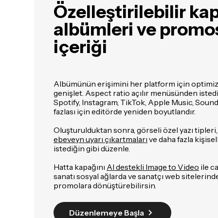
Özelleştirilebilir ka
albümleri ve promo
içeriği
Albümünün erişimini her platform için optimize
genişlet. Aspect ratio açılır menüsünden isted
Spotify, Instagram, TikTok, Apple Music, Soun
fazlası için editörde yeniden boyutlandır.
Oluşturulduktan sonra, görseli özel yazı tipleri,
ebeveyn uyarı çıkartmaları
ve daha fazla kişisel
istediğin gibi düzenle.
Hatta kapağını
AI destekli Image to Video
ile ca
sanatı sosyal ağlarda ve sanatçı web sitelerind
promolara dönüştürebilirsin.
Düzenlemeye Başla