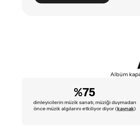
Albüm kapak
%75
dinleyicilerin müzik sanatı, müziği duymadan
önce müzik algılarını etkiliyor diyor (
kaynak
)