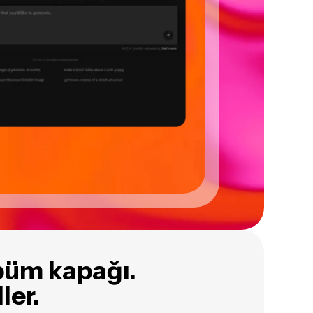
büm kapağı.
ler.