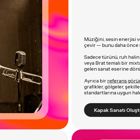
Müziğini, sesin enerjisi
çevir — bunu daha önce sa
Sadece türünü, ruh halini 
veya Brat temalı bir mix
gelen sanat eserine dön
Ayrıca bir
referans görü
grafikler, gölgeler, şeki
standartlarına uygun hale
Kapak Sanatı Oluşt