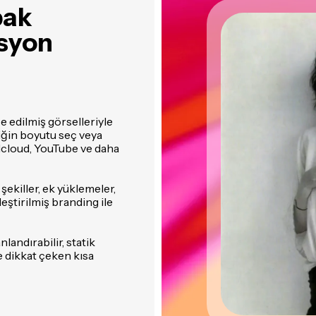
pak
syon
 edilmiş görselleriyle
iğin boyutu seç veya
dcloud, YouTube ve daha
 şekiller, ek yüklemeler,
leştirilmiş branding ile
nlandırabilir, statik
e dikkat çeken kısa