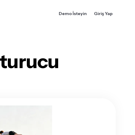
Demo İsteyin
Giriş Yap
şturucu