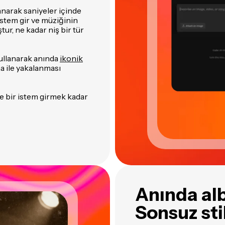
narak saniyeler içinde
istem gir ve müziğinin
ur, ne kadar niş bir tür
 kullanarak anında
ikonik
na ile yakalanması
e bir istem girmek kadar
Anında al
Sonsuz stil