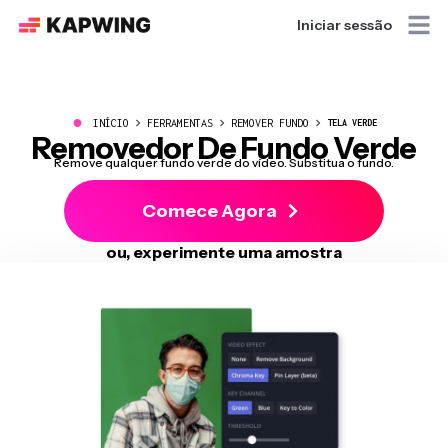
Iniciar sessão
●
INÍCIO
FERRAMENTAS
REMOVER FUNDO
TELA VERDE
Removedor De Fundo Verde
Remove qualquer fundo verde do vídeo. Substitua o fundo.
Comece Agora
ou, experimente uma amostra