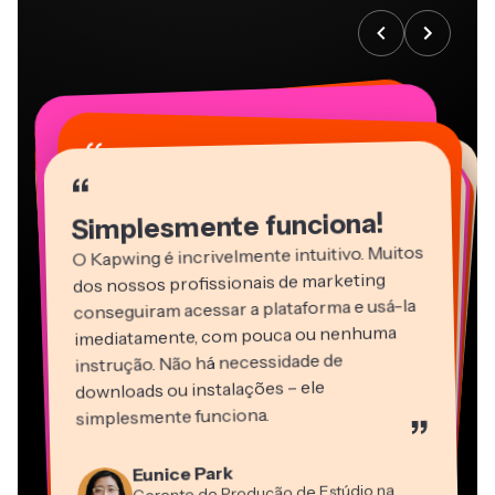
“
“
“
“
“
“
“
“
“
“
“
Simplesmente funciona!
O Kapwing é incrivelmente intuitivo. Muitos
dos nossos profissionais de marketing
conseguiram acessar a plataforma e usá-la
imediatamente, com pouca ou nenhuma
instrução. Não há necessidade de
downloads ou instalações – ele
Martin James
simplesmente funciona.
”
Editor de Vídeo
Panos Papagapiou
Natasha Ball
Heidi Rae
Eunice Park
Sócio Diretor da EPATHLON
Gracie Peng
Dina Segovia
Consultor
Kerry-lee Farla
Trabalhador Autônomo Virtual
Gerente de Produção de Estúdio na
Educação