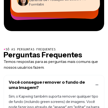
Diretor de Conteúdo
Mitch Rawlings
Youtuber
Grant Taleck
Vannesia Darby
Formlabs
Freelancer de Serviços de Informação
Cofundador da
CEO da MOXIE Nashville
AuthentIQMarketing.com
●
SÓ AS PERGUNTAS FREQUENTES
Perguntas Frequentes
Temos respostas para as perguntas mais comuns que
nossos usuários fazem.
Você consegue remover o fundo de
uma imagem?
Sim, o Kapwing também suporta remover qualquer tipo
de fundo (incluindo green screens) de imagens. Você
pode fazer isso através de "apagar" em "editar" na barra