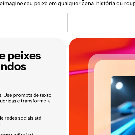
eimagine seu peixe em qualquer cena, história ou rou
e peixes
undos
s. Use prompts de texto
queridas e
transforme-a
e redes sociais até
.