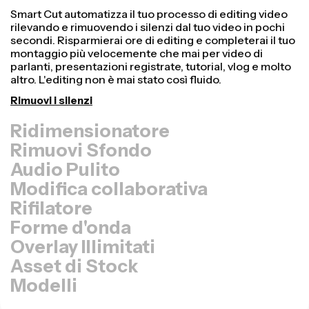
Ridimensionatore
Rimuovi Sfondo
Audio Pulito
Modifica collaborativa
Rifilatore
Forme d'onda
Overlay Illimitati
Asset di Stock
Modelli