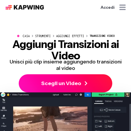
Accedi
●
CASA
STRUMENTI
AGGIUNGI EFFETTI
TRANSIZIONI VIDEO
Aggiungi Transizioni ai
Video
Unisci più clip insieme aggiungendo transizioni
al video
Scegli un Video