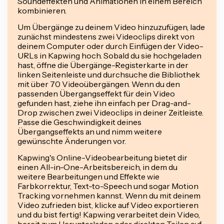
Soundeffekten und Animationen in einem Bereich
kombinieren.
Um Übergänge zu deinem Video hinzuzufügen, lade
zunächst mindestens zwei Videoclips direkt von
deinem Computer oder durch Einfügen der Video-
URLs in Kapwing hoch. Sobald du sie hochgeladen
hast, öffne die Übergänge-Registerkarte in der
linken Seitenleiste und durchsuche die Bibliothek
mit über 70 Videoübergängen. Wenn du den
passenden Übergangseffekt für dein Video
gefunden hast, ziehe ihn einfach per Drag-and-
Drop zwischen zwei Videoclips in deiner Zeitleiste.
Passe die Geschwindigkeit deines
Übergangseffekts an und nimm weitere
gewünschte Änderungen vor.
Kapwing's Online-Videobearbeitung bietet dir
einen All-in-One-Arbeitsbereich, in dem du
weitere Bearbeitungen und Effekte wie
Farbkorrektur, Text-to-Speech und sogar Motion
Tracking vornehmen kannst. Wenn du mit deinem
Video zufrieden bist, klicke auf Video exportieren
und du bist fertig! Kapwing verarbeitet dein Video,
bereit zum Herunterladen oder direkten Teilen auf