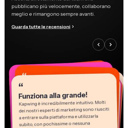
pubblicano più velocemente, collaborano
meglio e rimangono sempre avanti.
Guarda tutte le recensioni
“
“
“
“
“
“
“
“
“
“
“
Funziona alla grande!
Kapwing è incredibilmente intuitivo. Molti
dei nostri esperti di marketing sono riusciti
a entrare sulla piattaforma e utilizzarla
subito, con pochissime o nessuna