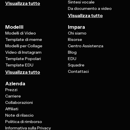
Sintesi vocale
Visualizza tutto
Da documento a video
Visualizza tutto
Modelli
Impara
Modelli di Video
Chi siamo
Template di meme
Risorse
Modelli per Collage
Centro Assistenza
Video di Instagram
Blog
Template Popolari
EDU
Template EDU
Squadre
Contattaci
Visualizza tutto
Azienda
Prezzi
Carriere
Collaborazioni
Affiliati
Note di rilascio
Politica di rimborso
Informativa sulla Privacy