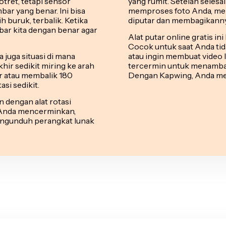
tret, tetapi sensor
yang rumit. Setelah seles
r yang benar. Ini bisa
memproses foto Anda, me
 buruk, terbalik. Ketika
diputar dan membagikannya
mbar kita dengan benar agar
Alat putar online gratis in
Cocok untuk saat Anda tid
 juga situasi di mana
atau ingin membuat video 
ir sedikit miring ke arah
tercermin untuk menambah
ar atau membalik 180
Dengan Kapwing, Anda memil
si sedikit.
n dengan alat rotasi
Anda mencerminkan,
engunduh perangkat lunak