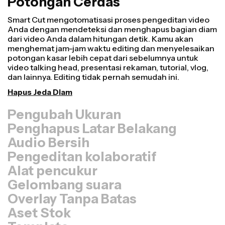
Potongan Cerdas
Pengubah Ukuran
Ubah ulang video lebih cepat dan buat tampilannya
lebih profesional dengan fitur Resize Canvas kami!
Hanya dalam beberapa klik, kamu bisa mengambil satu
video dan menyesuaikan ukurannya agar pas di setiap
platform lain, baik itu untuk TikTok, Youtube, Instagram,
Twitter, Linkedin, atau platform lainnya.
Ubah Ukuran Video
Penghapus Latar Belakang
Audio Bersih
Pengeditan kolaboratif
Alat pencukur
Gelombang suara
Overlay Tanpa Batas
Aset Stok
Template