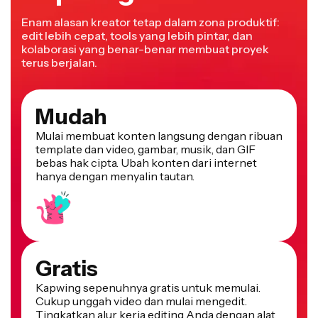
Enam alasan kreator tetap dalam zona produktif:
edit lebih cepat, tools yang lebih pintar, dan
kolaborasi yang benar-benar membuat proyek
terus berjalan.
Mudah
Mulai membuat konten langsung dengan ribuan
template dan video, gambar, musik, dan GIF
bebas hak cipta. Ubah konten dari internet
hanya dengan menyalin tautan.
Gratis
Kapwing sepenuhnya gratis untuk memulai.
Cukup unggah video dan mulai mengedit.
Tingkatkan alur kerja editing Anda dengan alat
online kami yang powerful.