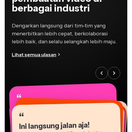
berbagai industri
Dengarkan langsung dari tim-tim yang
menerbitkan lebih cepat, berkolaborasi
lebih baik, dan selalu selangkah lebih maju.
Lihat semua ulasan
“
“
“
“
“
“
“
“
“
“
“
Ini langsung jalan aja!
Kapwing sangat intuitif. Banyak dari tim