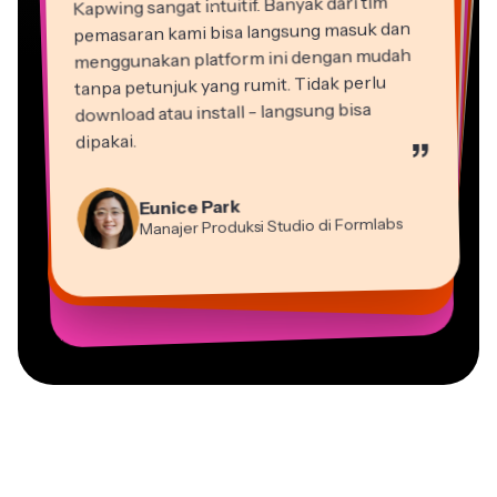
pemasaran kami bisa langsung masuk dan
menggunakan platform ini dengan mudah
tanpa petunjuk yang rumit. Tidak perlu
download atau install - langsung bisa
dipakai.
”
Martin James
Editor Video
Natasha Ball
Eunice Park
Dina Segovia
Gracie Peng
Konsultan
Panos Papagapiou
Manajer Produksi Studio di Formlabs
Heidi Rae
Pekerja Freelance Virtual
Vannesia Darby
Direktur Konten
Mitch Rawlings
Mitra Pengelola di EPATHLON
Pendidikan
Kerry-lee Farla
CEO di MOXIE Nashville
Grant Taleck
Freelancer Layanan Informasi
Youtuber
Co-Founder di
AuthentIQMarketing.com