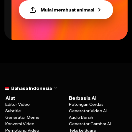
Mulai membuat animasi
Select language
Bahasa Indonesia
Alat
Berbasis AI
Editor Video
Potongan Cerdas
Subtitle
Generator Video AI
Generator Meme
Audio Bersih
Konversi Video
Generator Gambar AI
Pemotong Video
Teks ke Suara
Perekam Layar
Dokumen ke Video