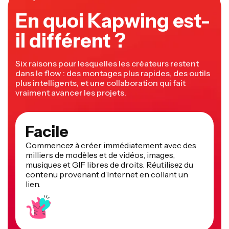
possibilité de télécharger une police personnalisée, et
En quoi Kapwing est-
un large choix d'animations à sélectionner, tu peux faire
ressortir n'importe quel contenu.
il différent ?
Six raisons pour lesquelles les créateurs restent
dans le flow : des montages plus rapides, des outils
plus intelligents, et une collaboration qui fait
vraiment avancer les projets.
Facile
Commencez à créer immédiatement avec des
milliers de modèles et de vidéos, images,
musiques et GIF libres de droits. Réutilisez du
contenu provenant d’Internet en collant un
lien.