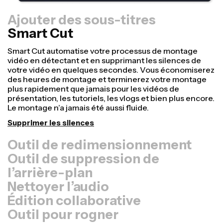
Ajouter des sous-titres
Smart Cut
Outil de redimensionnement
Réutilisez vos vidéos plus rapidement et donnez-leur
un aspect plus professionnel grâce à notre fonction
Redimensionner le canevas. En quelques clics, vous
pouvez prendre une seule vidéo et l’ajuster à la bonne
taille pour toutes les autres plateformes, que ce soit
pour TikTok, YouTube, Instagram, Twitter, LinkedIn ou
autre.
Redimensionner une vidéo
Outil de suppression de
l’arrière-plan
Nettoyer l’audio
Édition collaborative
Outil pour rogner