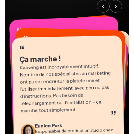
“
“
“
“
“
“
“
“
“
“
“
Ça marche !
Kapwing est incroyablement intuitif.
Nombre de nos spécialistes du marketing
ont pu se rendre sur la plateforme et
l’utiliser immédiatement, avec peu ou pas
d’instructions. Pas besoin de
téléchargement ou d’installation – ça
Martin James
marche, tout simplement.
”
Éditeur vidéo
Natasha Ball
Heidi Rae
Eunice Park
Gracie Peng
Panos Papagapiou
Consultant
Kerry-lee Farla
Dina Segovia
Responsable de production studio chez
Pédagogie
Directeur du contenu
Directeur associé chez EPATHLON
Youtubeur