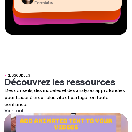
Travailleur en freelance virtuel
Vannesia Darby
Mitch Rawlings
Formlabs
Grant Taleck
PDG de MOXIE Nashville
Freelance en services d’information
Cofondateur d’AuthentIQMarketing.com
●
RESSOURCES
Découvrez les ressources
Des conseils, des modèles et des analyses approfondies
pour t'aider à créer plus vite et partager en toute
confiance.
Voir tout