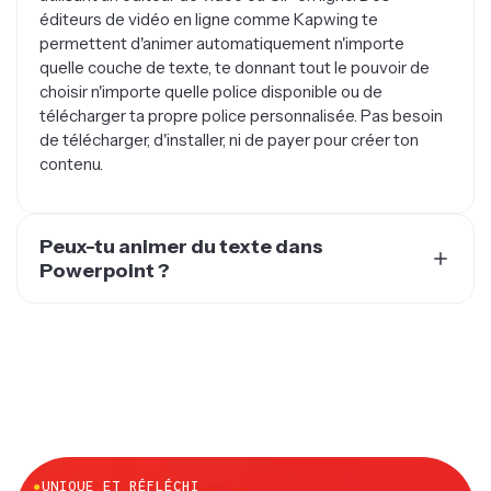
éditeurs de vidéo en ligne comme Kapwing te
permettent d'animer automatiquement n'importe
quelle couche de texte, te donnant tout le pouvoir de
choisir n'importe quelle police disponible ou de
télécharger ta propre police personnalisée. Pas besoin
de télécharger, d'installer, ni de payer pour créer ton
contenu.
Peux-tu animer du texte dans
Powerpoint ?
Oui, tu peux animer du texte dans des présentations
PowerPoint. La seule chose à considérer, c'est qu'il n'y a
que quatre animations de texte dans Microsoft
PowerPoint : apparaître, fondre, entrer en volant et
flotter. Si tu veux des animations de texte plus variées
dans ta présentation, tu peux créer un court GIF animé
avec du texte sur Kapwing.com gratuitement en ligne.
Équipé d'une immense bibliothèque de polices, la
●
UNIQUE ET RÉFLÉCHI