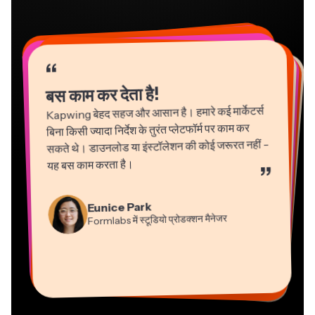
“
“
“
“
“
“
“
“
“
“
“
बस काम कर देता है!
Kapwing बेहद सहज और आसान है। हमारे कई मार्केटर्स
बिना किसी ज्यादा निर्देश के तुरंत प्लेटफॉर्म पर काम कर
सकते थे। डाउनलोड या इंस्टॉलेशन की कोई जरूरत नहीं -
यह बस काम करता है।
”
Martin James
Gracie Peng
Panos Papagapiou
Natasha Ball
Eunice Park
वीडियो एडिटर
कंटेंट निदेशक
एपाथलॉन में प्रबंध भागीदार
Formlabs में स्टूडियो प्रोडक्शन मैनेजर
परामर्शदाता
Dina Segovia
Grant Taleck
Heidi Rae
वर्चुअल फ्रीलांस कार्यकर्ता
Kapwing में सह-संस्थापक
Kerry-lee Farla
शिक्षा
Mitch Rawlings
Vannesia Darby
AuthentIQMarketing.com के
यूट्यूबर
फ्रीलांसर सूचना सेवाएं
Kapwing में नैशविले का सीईओ