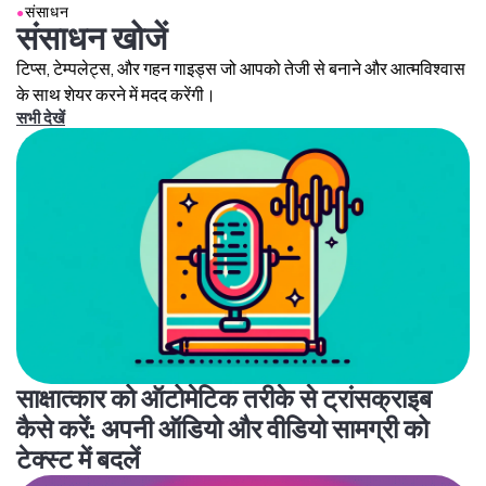
सुनना चाहते हैं। अगर आप म्यूजिक थ्योरी जानते हैं, तो आप "minor key,"
●
संसाधन
संसाधन खोजें
"major chord progression," "4/4 time signature,"
"staccato notes," या "legato melody" जैसी रिलेवेंट टर्मिनोलॉजी
टिप्स, टेम्पलेट्स, और गहन गाइड्स जो आपको तेजी से बनाने और आत्मविश्वास
का इस्तेमाल करके AI को गाइड कर सकते हैं। जेनरेट करने के बाद,
के साथ शेयर करने में मदद करेंगी।
बेझिझक फॉलो अप करें और इसे सही करने के लिए रिफाइन करें।
सभी देखें
साक्षात्कार को ऑटोमेटिक तरीके से ट्रांसक्राइब
कैसे करें: अपनी ऑडियो और वीडियो सामग्री को
टेक्स्ट में बदलें