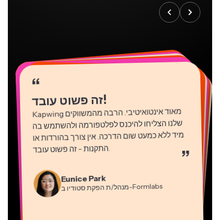
“
“
“
“
“
“
“
“
“
“
“
!
זה פשוט עובד
Kapwing
מאוד אינטואיטיבי. הרבה מהמשווקים
שלנו הצליחו להיכנס לפלטפורמה ולהשתמש בה
מיד ללא כמעט שום הדרכה. אין צורך בהורדות או
התקנות - זה פשוט עובד
.
”
Martin James
Natasha Ball
עורך וידאו
Gracie Peng
יועץ
Eunice Park
מנהל/ת תוכן
-Formlabs
Panos Papagapiou
מנהל/ת הפקת סטודיו ב
Dina Segovia
Kerry-lee Farla
שותף מנהל ב
Heidi Rae
עובד חופשי וירטואלי
Grant Taleck
-EPATHLON
Mitch Rawlings
Vannesia Darby
-AuthentIQMarketing.com
יוטיובר
חינוך
מייסד-שותף ב
שירותי מידע פריצלנסר
מנכ"ל ב-MOXIE Nashville