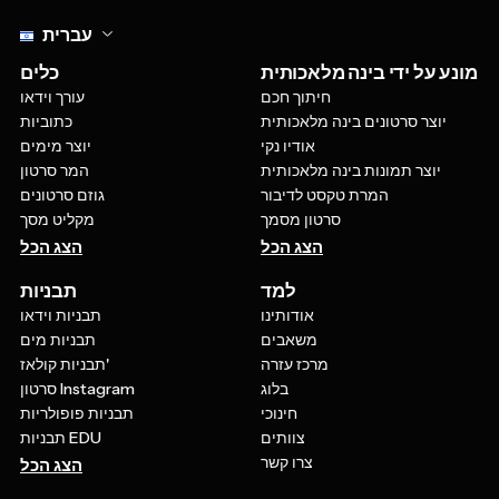
Select language
עברית
מונע על ידי בינה מלאכותית
כלים
חיתוך חכם
עורך וידאו
יוצר סרטונים בינה מלאכותית
כתוביות
אודיו נקי
יוצר מימים
יוצר תמונות בינה מלאכותית
המר סרטון
המרת טקסט לדיבור
גוזם סרטונים
סרטון מסמך
מקליט מסך
הצג הכל
הצג הכל
למד
תבניות
אודותינו
תבניות וידאו
משאבים
תבניות מים
מרכז עזרה
תבניות קולאז'
בלוג
סרטון Instagram
חינוכי
תבניות פופולריות
צוותים
תבניות EDU
צרו קשר
הצג הכל