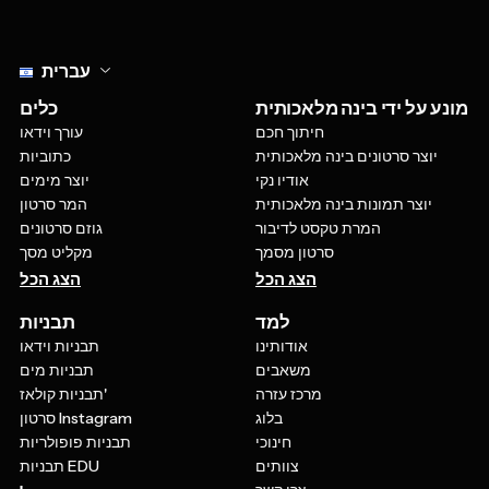
Select language
עברית
מונע על ידי בינה מלאכותית
כלים
חיתוך חכם
עורך וידאו
יוצר סרטונים בינה מלאכותית
כתוביות
אודיו נקי
יוצר מימים
יוצר תמונות בינה מלאכותית
המר סרטון
המרת טקסט לדיבור
גוזם סרטונים
סרטון מסמך
מקליט מסך
הצג הכל
הצג הכל
למד
תבניות
אודותינו
תבניות וידאו
משאבים
תבניות מים
מרכז עזרה
תבניות קולאז'
בלוג
סרטון Instagram
חינוכי
תבניות פופולריות
צוותים
תבניות EDU