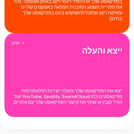
בפודקאסט שלך או להסיר רעשי רקע באופן אוטומטי. גלה
את ספריית השמע המובנית המלאה באפקטים קוליים
ומוזיקת רקע שתוכל להשתמש בהם בפודקאסט שלך
בחינם.
STEP
3
ייצא והעלה
ייצא את הפודקאסט שלך והעלה ישירות לפלטפורמות
פודקאסטינג כמו YouTube, Spotify, SoundCloud ועוד.
הורד קובץ או שתף את קישור הפודקאסט שלך עם אחרים.