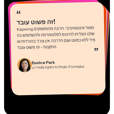
“
“
“
“
“
“
“
“
“
“
“
!
זה פשוט עובד
Kapwing
מאוד אינטואיטיבי. הרבה מהמשווקים
שלנו הצליחו להיכנס לפלטפורמה ולהשתמש בה
מיד ללא כמעט שום הדרכה. אין צורך בהורדות או
התקנות - זה פשוט עובד
.
”
Martin James
Natasha Ball
עורך וידאו
Gracie Peng
יועץ
Eunice Park
מנהל/ת תוכן
-Formlabs
Panos Papagapiou
מנהל/ת הפקת סטודיו ב
Dina Segovia
Kerry-lee Farla
שותף מנהל ב
Heidi Rae
עובד חופשי וירטואלי
Grant Taleck
-EPATHLON
Mitch Rawlings
Vannesia Darby
-AuthentIQMarketing.com
יוטיובר
חינוך
מייסד-שותף ב
שירותי מידע פריצלנסר
מנכ"ל ב-MOXIE Nashville