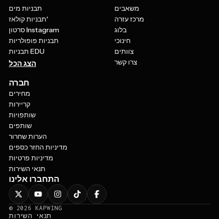
משאבים
תבניות מים
מרכז עזרה
תבניות קולאז'
בלוג
סרטון Instagram
חינוכי
תבניות פופולריות
צוותים
תבניות EDU
צרו קשר
הצג הכל
חברה
מחירים
קריירות
שותפויות
שותפים
הערות שחרור
מדיניות החזר כספים
מדיניות פרטיות
תנאי השירות
התחברו אלינו
©
2026
KAPWING
תנאי השירות