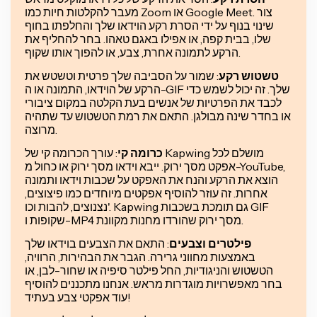
מעבר להקלטות חיות כמו Zoom או Google Meet. צור
שינוי בנוף על ידי הסרת רקע הוידאו שלך והחלפתו בחוף
שלו, בבית קפה, או אפילו באגם טאהו. בחר להחליף את
הרקע לתמונה אחרת, צבע, או להפוך אותו שקוף.
טשטוש רקע
: שמור על הסביבה שלך פרטית וטשטש את
הרקע של הוידאו, התמונה או ה-GIF שלך. זה יכול לשמש כדי
לכבד את הפרטיות של אנשים בעת הקלטה במקום ציבורי
או בחדר שינה מבולגן. התאם את רמת הטשטוש עד שתהיה
מרוצה.
כרומה קי
: עורך הכרומה קי של Kapwing מושלם לכל
אפקט מסך ירוק. ייבא וידאו מסך ירוק או כחול מ-YouTube,
הוצא את הרקע והנח את האפקט על שכבות וידאו ותמונה
אחרות. זה עוזר להוסיף אפקטים מיוחדים כמו פיצוצים,
נצנוצים, להבות וכו'. Kapwing גם תומכת בשכבות GIF
שקופות ו-MP4 מסך ירוק שהורדו מחנות מקוונת.
פילטרים וצבעים
: התאם את הצבעים בוידאו שלך
באמצעות מחווני גרירה. הגבר את הבהירות, הרוויה,
הטשטוש והניגודיות, החל פילטר סיפיה או שחור-לבן, או
בחר מאפשרויות מוגדרות מראש. אנחנו מתכננים להוסיף
עוד אפקטי צבע בעתיד!