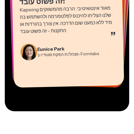
!
זה פשוט עובד
Kapwing
מאוד אינטואיטיבי. הרבה מהמשווקים
שלנו הצליחו להיכנס לפלטפורמה ולהשתמש בה
מיד ללא כמעט שום הדרכה. אין צורך בהורדות או
התקנות - זה פשוט עובד
.
”
Martin James
Natasha Ball
עורך וידאו
Gracie Peng
יועץ
Eunice Park
מנהל/ת תוכן
-Formlabs
Panos Papagapiou
מנהל/ת הפקת סטודיו ב
Dina Segovia
Kerry-lee Farla
שותף מנהל ב
Heidi Rae
עובד חופשי וירטואלי
Grant Taleck
-EPATHLON
Mitch Rawlings
Vannesia Darby
-AuthentIQMarketing.com
יוטיובר
חינוך
מייסד-שותף ב
שירותי מידע פריצלנסר
מנכ"ל ב-MOXIE Nashville