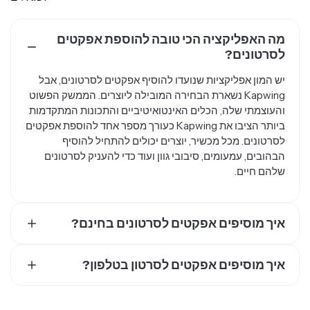
מה האפליקציה הכי טובה להוספת אפקטים
לסרטונים?
יש המון אפליקציות שנועדו להוסיף אפקטים לסרטונים, אבל
Kapwing נשארת הבחירה המובילה ליוצרים. הממשק הפשוט
והעוצמתי שלה, הכלים האינטואיטיביים והתכונות המתקדמות
ביותר הציבו את Kapwing כעורך מספר אחד להוספת אפקטים
לסרטונים. מכל מכשיר, יוצרים יכולים להתחיל להוסיף
הבהובים, עמעומים, סיבובי גוון ועוד כדי להעניק לסרטונים
שלהם חיים.
איך מוסיפים אפקטים לסרטונים בחינם?
יוצרים יכולים להוסיף אפקטים לסרטונים בחינם דרך כלי
איך מוסיפים אפקטים לסרטון בטלפון?
שתומך בפילטרים, אפקטים ויכולות עריכת וידאו. אין ספק שיש
המון כלים חינמיים זמינים, אבל Kapwing נחשב לעורך הכי
עורך וידאו קליל בדפדפן שמתאים לסמארטפון, שנותן ליוצרים
אמין להוספת אפקטים לסרטונים בחינם. האוסף העוצמתי של
להוסיף קסם לסרטונים מהפלאפון. אפקטי וידאו שווים
כלים חינמיים, קלות השימוש והאמינות, הביאו את Kapwing