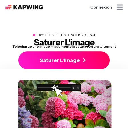
Connexion
●
ACCUEIL
OUTILS
SATURER
IMAGE
Saturer L'image
Télécharge une image — augmente la saturation gratuitement
Saturer L'image