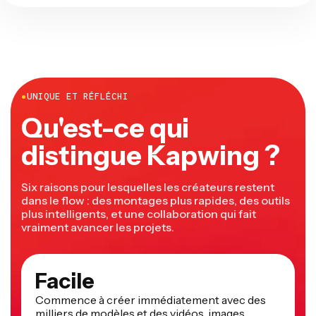
●
UNIQUE ET RÉFLÉCHI
Qu'est-ce qui
distingue Kapwing ?
Six raisons pour lesquelles les créateurs restent
dans le flow : des montages plus rapides, des outils
plus intelligents, et une collaboration qui fait
vraiment avancer les projets.
Facile
Commence à créer immédiatement avec des
milliers de modèles et des vidéos, images,