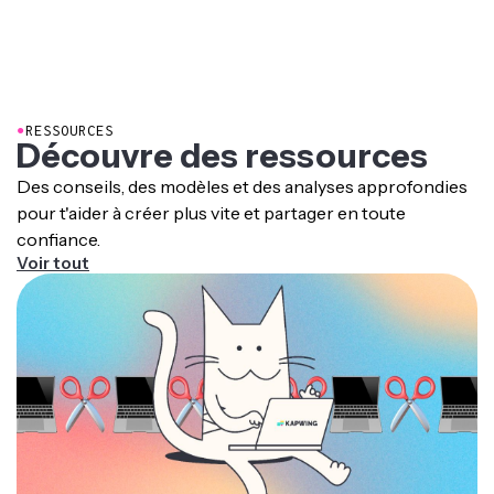
Redimensionner pour les réseaux sociaux
vidéo
gratuit.
Appliquer des bordures
ou un flou
Kapwing est un studio complet d'édition d'images en
ligne qui propose des centaines d'outils professionnels.
●
RESSOURCES
Découvre des ressources
Des conseils, des modèles et des analyses approfondies
pour t'aider à créer plus vite et partager en toute
confiance.
Voir tout