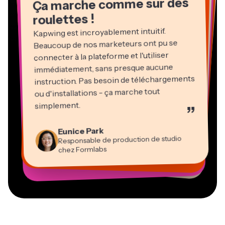
Ça marche comme sur des
roulettes !
Kapwing est incroyablement intuitif.
Beaucoup de nos marketeurs ont pu se
connecter à la plateforme et l'utiliser
immédiatement, sans presque aucune
instruction. Pas besoin de téléchargements
ou d'installations - ça marche tout
Martin James
Éditeur vidéo
simplement.
”
Panos Papagapiou
Natasha Ball
Heidi Rae
Dina Segovia
Associé gérant chez EPATHLON
Gracie Peng
Kerry-lee Farla
Eunice Park
Travailleur freelance virtuel
Consultant
Éducation
Directeur de contenu
Mitch Rawlings
Youtubeur
Vannesia Darby
Responsable de production de studio
Grant Taleck
PDG chez MOXIE Nashville
chez Formlabs
Co-Fondateur chez
Prestataire de services indépendant en information
AuthentIQMarketing.com