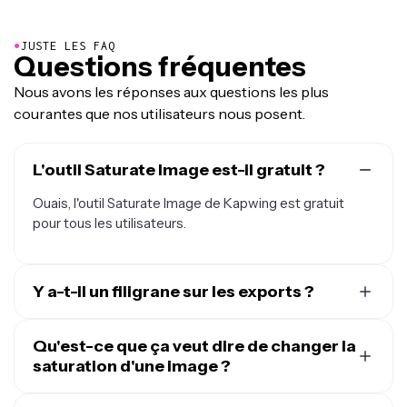
●
JUSTE LES FAQ
Questions fréquentes
Nous avons les réponses aux questions les plus
courantes que nos utilisateurs nous posent.
L'outil Saturate Image est-il gratuit ?
Ouais, l'outil Saturate Image de Kapwing est gratuit
pour tous les utilisateurs.
Y a-t-il un filigrane sur les exports ?
Si tu utilises Kapwing avec un compte gratuit, alors tous
les exports — y compris Saturate Image — contiennent
Qu'est-ce que ça veut dire de changer la
un filigrane. Une fois que tu passes à un
saturation d'une image ?
compte Pro
, le
filigrane est complètement supprimé de tes créations.
Changer la saturation d'une image, c'est ajuster