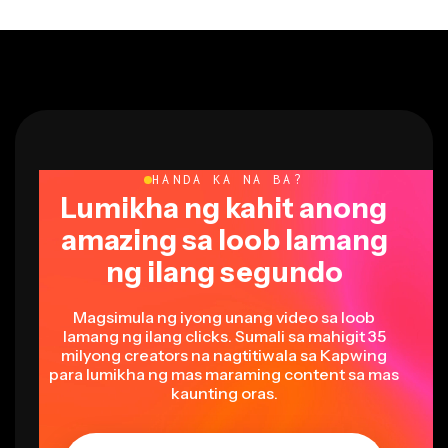
HANDA KA NA BA?
Lumikha ng kahit anong
amazing sa loob lamang
ng ilang segundo
Magsimula ng iyong unang video sa loob
lamang ng ilang clicks. Sumali sa mahigit 35
milyong creators na nagtitiwala sa Kapwing
para lumikha ng mas maraming content sa mas
kaunting oras.
Gumawa ng promo video