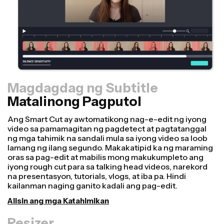
Magdagdag ng Subtitle
Matalinong Pagputol
Resizer
Gumawa ng mga video nang mas mabilis at mas
propesyonal gamit ang aming Resize Canvas feature!
Sa ilang mga click lamang, maaari kang kumuha ng
isang video at i-adjust ito para maging tamang laki para
sa iba't ibang platform, maging ito para sa TikTok,
Youtube, Instagram, Twitter, Linkedin, o kahit saan pa
man.
I-resize ang Video