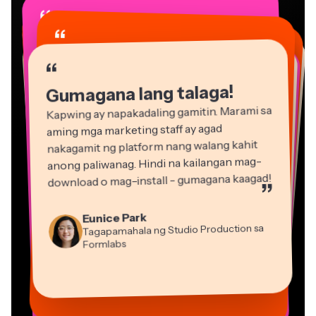
“
“
“
“
“
“
“
“
“
“
“
Gumagana lang talaga!
Kapwing ay napakadaling gamitin. Marami sa
aming mga marketing staff ay agad
nakagamit ng platform nang walang kahit
anong paliwanag. Hindi na kailangan mag-
download o mag-install - gumagana kaagad!
”
Martin James
Eunice Park
Editor ng Video
Tagapamahala ng Studio Production sa
Formlabs
Dina Segovia
Gracie Peng
Panos Papagapiou
Natasha Ball
Virtual Manggagawa sa Freelance
Mitch Rawlings
Direktor ng Nilalaman
Kasamang Tagapamahala sa EPATHLON
Konsultant
Kerry-lee Farla
Heidi Rae
Vannesia Darby
Malaya-manggagawa sa mga Serbisyong Impormasyon
Youtuber
Edukasyon
Grant Taleck
CEO sa MOXIE Nashville
Co-Founder sa
AuthentIQMarketing.com