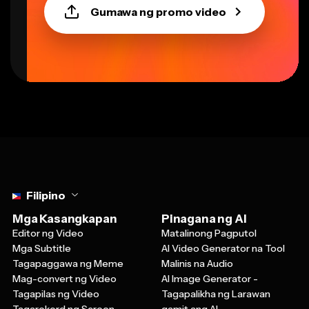
Select language
Filipino
Mga Kasangkapan
Pinagana ng AI
Editor ng Video
Matalinong Pagputol
Mga Subtitle
AI Video Generator na Tool
Tagapaggawa ng Meme
Malinis na Audio
Mag-convert ng Video
AI Image Generator -
Tagapilas ng Video
Tagapalikha ng Larawan
Tagarekord ng Screen
gamit ang AI