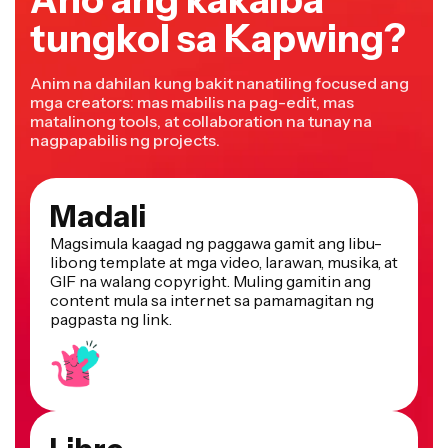
tungkol sa Kapwing?
Anim na dahilan kung bakit nanatiling focused ang
mga creators: mas mabilis na pag-edit, mas
matalinong tools, at collaboration na tunay na
nagpapabilis ng projects.
Madali
Magsimula kaagad ng paggawa gamit ang libu-
libong template at mga video, larawan, musika, at
GIF na walang copyright. Muling gamitin ang
content mula sa internet sa pamamagitan ng
pagpasta ng link.
Libre