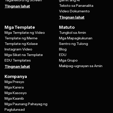
Teksto sa Pananalita
Tingnan lahat
Video Dokumento
Tingnan lahat
Mga Template
Matuto
Mga Template ng Video
Tungkol sa Amin
Template ng Meme
Mga Mapagkukunan
Template ng Kolase
Sentro ng Tulong
Instagram Video
Blog
Mga Sikat na Template
EDU
EDU Templates
Mga Grupo
Makipag-ugnayan sa Amin
Tingnan lahat
Kompanya
Mga Presyo
Mga Karera
Mga Kasosyo
Mga Kaanib
Mga Paunang Pahayag ng
Paglulunsad
Patakaran sa Pagbabalik ng