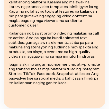
kahit anong platform. Kasama ang malawak na
library ng promo video templates, binibigyan ka ng
Kapwing ng lahat ng tools at features na kailangan
mo para gumawa ng engaging video content na
magbabago ng mga viewers mo sa kliente,
customer, o user.
Kailangan ng bawat promo video ng malakas na call
to action. Ano pa nga ba kundi animated text,
subtitles, gumagalaw na elemento, at iba pa para
makuha ang atensyon ng audience mo? Ipakita ang
produkto, serbisyo, o event mo sa high-quality
video na magagawa mo sa mga minuto, hindi oras.
Ipagmalaki mo ang announcement mo at i-promote
ang trabaho mo sa mga platform tulad ng Instagram
Stories, TikTok, Facebook, Snapchat, at iba pa. Ang
pag-advertise sa social media, o kahit saan, hindi pa
ito kailanman naging ganito kadali.