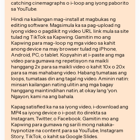
catching cinemagraphs o i-loop ang iyong paborito
sa YouTube.
Hindi na kailangan mag-install at magbukas ng
editing software. Magsimula ka sa pag-upload ng
iyong video o pagdikit ng video URL link mula sa site
tulad ng TikTok sa Kapwing. Gamitin mo ang
Kapwing para mag-loop ng mga video sa kahit
anong device na may browser tulad ng iPhone,
Android, PC, o tablet. Kopyahin at i-paste ang mga
video para gumawa ng repetisyon na maikli
hanggang 2x para sa maikli video o kahit 10x o 20x
para sa mas mahabang video. Habang tumataas ang
loops, tumataas din ang tagal ng video. Aminin natin:
minsan kailangan nating ulitin ang mga bagay
hanggang maintindihan natin, at okay lang 'yon.
Ngayon, kami na ang bahala.
Kapag satisfied ka na sa iyong video, i-download ang
MP4 sa iyong device o i-post ito direkta sa
Instagram, Twitter, o Facebook. Gamitin mo ang
Kapwing para gumawa ng sarili mong nakaka-
hypnotize na content para sa YouTube, Instagram
Story, TikTok, o kahit sa Google Slides.