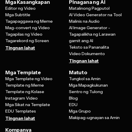
Editor ng Video
Matalinong Pagputol
Mga Subtitle
AI Video Generator na Tool
Tagapaggawa ng Meme
Malinis na Audio
Mag-convert ng Video
AI Image Generator -
Tagapilas ng Video
Tagapalikha ng Larawan
Tagarekord ng Screen
gamit ang AI
Teksto sa Pananalita
Tingnan lahat
Video Dokumento
Tingnan lahat
Mga Template
Matuto
Mga Template ng Video
Tungkol sa Amin
Template ng Meme
Mga Mapagkukunan
Template ng Kolase
Sentro ng Tulong
Instagram Video
Blog
Mga Sikat na Template
EDU
EDU Templates
Mga Grupo
Makipag-ugnayan sa Amin
Tingnan lahat
Kompanya
Mga Presyo