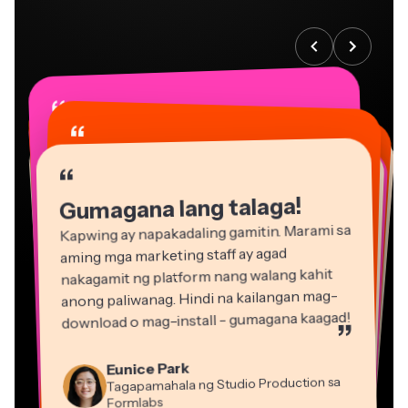
“
“
“
“
“
“
“
“
“
“
“
Gumagana lang talaga!
Kapwing ay napakadaling gamitin. Marami sa
aming mga marketing staff ay agad
nakagamit ng platform nang walang kahit
anong paliwanag. Hindi na kailangan mag-
download o mag-install - gumagana kaagad!
”
Martin James
Eunice Park
Editor ng Video
Tagapamahala ng Studio Production sa
Formlabs
Dina Segovia
Gracie Peng
Panos Papagapiou
Natasha Ball
Virtual Manggagawa sa Freelance
Mitch Rawlings