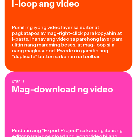
I-loop ang video
Pumili ng iyong video layer sa editor at
pagkatapos ay mag-right-click para kopyahin at
i-paste. Ihanay ang video sa parehong layer para
ulitin nang maraming beses, at mag-loop sila
nang magkasunod. Pwede rin gamitin ang
"duplicate" button sa kanan na toolbar.
STEP
3
Mag-download ng video
Pindutin ang "Export Project" sa kanang itaas ng
editor para i-download ang iyong video bilang