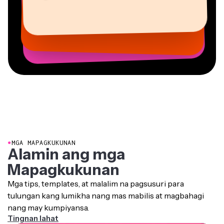
Direktor ng Nilalaman
Kasamang Tagapamahala sa EPATHLON
Konsultant
Kerry-lee Farla
Heidi Rae
Vannesia Darby
Malaya-manggagawa sa mga Serbisyong Impormasyon
Youtuber
Edukasyon
Grant Taleck
CEO sa MOXIE Nashville
Co-Founder sa
AuthentIQMarketing.com
●
MGA MAPAGKUKUNAN
Alamin ang mga
Mapagkukunan
Mga tips, templates, at malalim na pagsusuri para
tulungan kang lumikha nang mas mabilis at magbahagi
nang may kumpiyansa.
Tingnan lahat