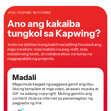
●
PAG-ISIPANG NATATANGI
Ano ang kakaiba
tungkol sa Kapwing?
Anim na dahilan kung bakit nanatiling focused ang
mga creators: mas mabilis na pag-edit, mas
matalinong tools, at collaboration na tunay na
nagpapabilis ng projects.
Madali
Magsimula kaagad ng paggawa gamit ang libu-
libong template at mga video, larawan, musika, at
GIF na walang copyright. Muling gamitin ang
content mula sa internet sa pamamagitan ng
pagpasta ng link.