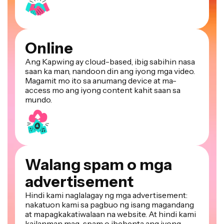
Online
Ang Kapwing ay cloud-based, ibig sabihin nasa
saan ka man, nandoon din ang iyong mga video.
Magamit mo ito sa anumang device at ma-
access mo ang iyong content kahit saan sa
mundo.
Walang spam o mga
advertisement
Hindi kami naglalagay ng mga advertisement:
nakatuon kami sa pagbuo ng isang magandang
at mapagkakatiwalaan na website. At hindi kami
kailanman mag-spam o ibebenta ang iyong
impormasyon sa kahit sino.