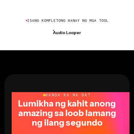
ISANG KOMPLETONG HANAY NG MGA TOOL
Audio Looper
HANDA KA NA BA?
Lumikha ng kahit anong
amazing sa loob lamang
ng ilang segundo
Magsimula ng iyong unang video sa loob