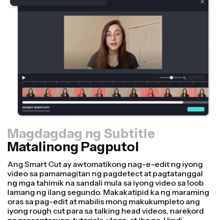
Magdagdag ng Subtitle
Matalinong Pagputol
Resizer