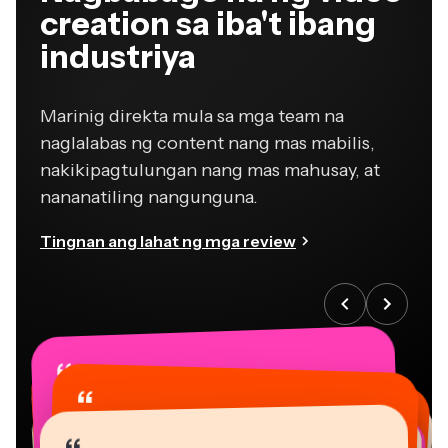
creation sa iba't ibang
industriya
Marinig direkta mula sa mga team na
naglalabas ng content nang mas mabilis,
nakikipagtulungan nang mas mahusay, at
nananatiling nangunguna.
Tingnan ang lahat ng mga review
“
“
“
“
“
“
“
“
“
“
“