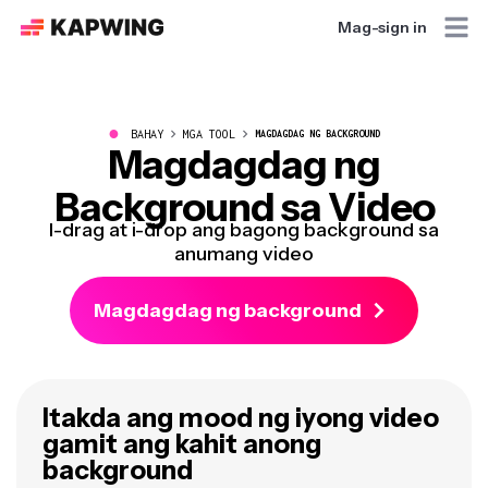
Mag-sign in
●
BAHAY
MGA TOOL
MAGDAGDAG NG BACKGROUND
Magdagdag ng
Background sa Video
I-drag at i-drop ang bagong background sa
anumang video
Magdagdag ng background
Itakda ang mood ng iyong video
gamit ang kahit anong
background