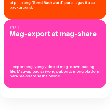
at piliin ang "Send Backward" para ilagay ito sa
background.
STEP
3
Mag-export at mag-share
I-export ang iyong video at mag-download ng
file. Mag-upload sa iyong paborito mong platform
para ma-share sa iba online.