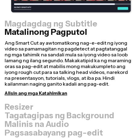
Magdagdag ng Subtitle
Matalinong Pagputol
Resizer
Gumawa ng mga video nang mas mabilis at mas
propesyonal gamit ang aming Resize Canvas feature!
Sa ilang mga click lamang, maaari kang kumuha ng
isang video at i-adjust ito para maging tamang laki para
sa iba't ibang platform, maging ito para sa TikTok,
Youtube, Instagram, Twitter, Linkedin, o kahit saan pa
man.
I-resize ang Video
Tagatagipas ng Background
Malinis na Audio
Pagsasabayang pag-edit
Trimmer