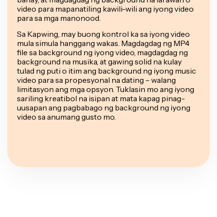
video para mapanatiling kawili-wili ang iyong video
para sa mga manonood.
Sa Kapwing, may buong kontrol ka sa iyong video
mula simula hanggang wakas. Magdagdag ng MP4
file sa background ng iyong video, magdagdag ng
background na musika, at gawing solid na kulay
tulad ng puti o itim ang background ng iyong music
video para sa propesyonal na dating – walang
limitasyon ang mga opsyon. Tuklasin mo ang iyong
sariling kreatibol na isipan at mata kapag pinag-
uusapan ang pagbabago ng background ng iyong
video sa anumang gusto mo.