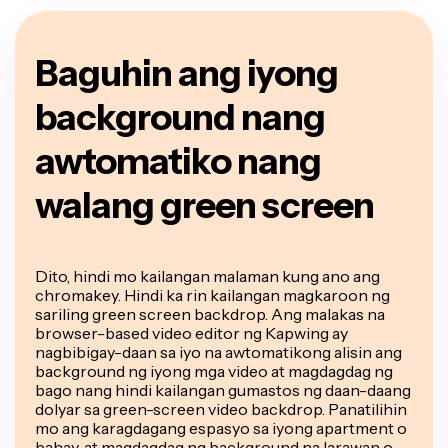
Baguhin ang iyong
background nang
awtomatiko nang
walang green screen
Dito, hindi mo kailangan malaman kung ano ang
chromakey. Hindi ka rin kailangan magkaroon ng
sariling green screen backdrop. Ang malakas na
browser-based video editor ng Kapwing ay
nagbibigay-daan sa iyo na awtomatikong alisin ang
background ng iyong mga video at magdagdag ng
bago nang hindi kailangan gumastos ng daan-daang
dolyar sa green-screen video backdrop. Panatilihin
mo ang karagdagang espasyo sa iyong apartment o
bahay, at magdagdag ng background na larawan o