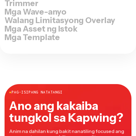
Mga Wave-anyo
Walang Limitasyong Overlay
Mga Asset ng Istok
Mga Template
●
PAG-ISIPANG NATATANGI
Ano ang kakaiba
tungkol sa Kapwing?
Anim na dahilan kung bakit nanatiling focused ang
mga creators: mas mabilis na pag-edit, mas