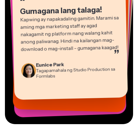
Gumagana lang talaga!
Kapwing ay napakadaling gamitin. Marami sa
aming mga marketing staff ay agad
nakagamit ng platform nang walang kahit
anong paliwanag. Hindi na kailangan mag-
download o mag-install - gumagana kaagad!
”
Martin James
Eunice Park
Editor ng Video
Tagapamahala ng Studio Production sa
Formlabs
Dina Segovia
Gracie Peng
Panos Papagapiou
Natasha Ball
Virtual Manggagawa sa Freelance
Mitch Rawlings
Direktor ng Nilalaman
Kasamang Tagapamahala sa EPATHLON
Konsultant
Kerry-lee Farla
Heidi Rae
Vannesia Darby
Malaya-manggagawa sa mga Serbisyong Impormasyon
Youtuber
Edukasyon
Grant Taleck
CEO sa MOXIE Nashville
Co-Founder sa
AuthentIQMarketing.com