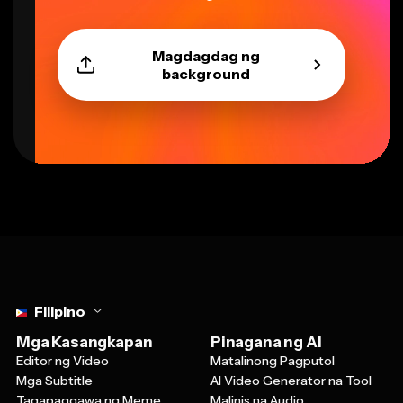
Magdagdag ng
background
Select language
Filipino
Mga Kasangkapan
Pinagana ng AI
Editor ng Video
Matalinong Pagputol
Mga Subtitle
AI Video Generator na Tool
Tagapaggawa ng Meme
Malinis na Audio
Mag-convert ng Video
AI Image Generator -