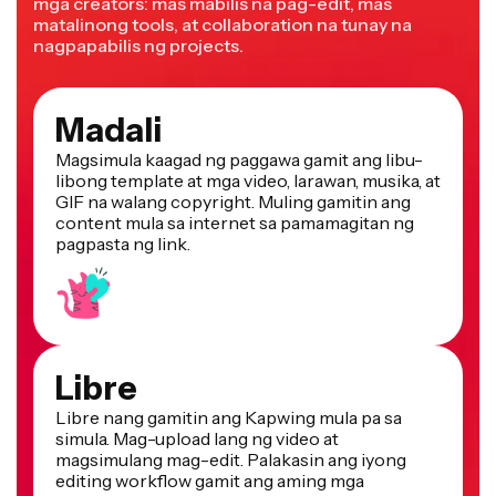
matalinong tools, at collaboration na tunay na
nagpapabilis ng projects.
Madali
Magsimula kaagad ng paggawa gamit ang libu-
libong template at mga video, larawan, musika, at
GIF na walang copyright. Muling gamitin ang
content mula sa internet sa pamamagitan ng
pagpasta ng link.
Libre
Libre nang gamitin ang Kapwing mula pa sa
simula. Mag-upload lang ng video at
magsimulang mag-edit. Palakasin ang iyong
editing workflow gamit ang aming mga
makapangyarihang online na tool.