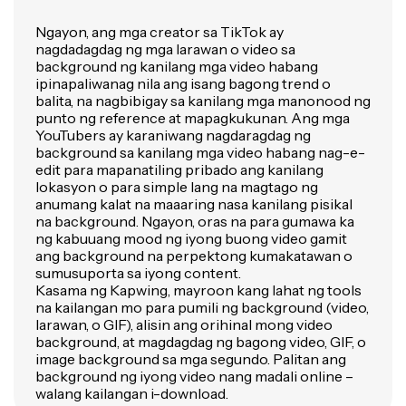
Ngayon, ang mga creator sa TikTok ay
nagdadagdag ng mga larawan o video sa
background ng kanilang mga video habang
ipinapaliwanag nila ang isang bagong trend o
balita, na nagbibigay sa kanilang mga manonood ng
punto ng reference at mapagkukunan. Ang mga
YouTubers ay karaniwang nagdaragdag ng
background sa kanilang mga video habang nag-e-
edit para mapanatiling pribado ang kanilang
lokasyon o para simple lang na magtago ng
anumang kalat na maaaring nasa kanilang pisikal
na background. Ngayon, oras na para gumawa ka
ng kabuuang mood ng iyong buong video gamit
ang background na perpektong kumakatawan o
sumusuporta sa iyong content.
Kasama ng Kapwing, mayroon kang lahat ng tools
na kailangan mo para pumili ng background (video,
larawan, o GIF), alisin ang orihinal mong video
background, at magdagdag ng bagong video, GIF, o
image background sa mga segundo. Palitan ang
background ng iyong video nang madali online –
walang kailangan i-download.