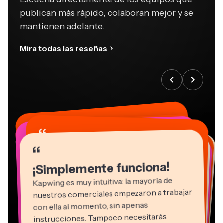
mantienen adelante.
Mira todas las reseñas
“
“
“
“
“
“
“
“
“
“
“
¡Simplemente funciona!
Kapwing es muy intuitiva: la mayoría de
nuestros comerciales empezaron a trabajar
con ella al momento, sin apenas
instrucciones. Tampoco necesitarás
descargar ni instalar nada, ¡lo usas y listo!
”