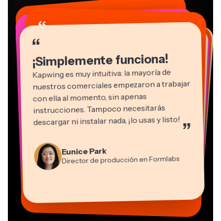
“
“
“
“
“
“
“
“
“
“
“
¡Simplemente funciona!
Kapwing es muy intuitiva: la mayoría de
nuestros comerciales empezaron a trabajar
con ella al momento, sin apenas
instrucciones. Tampoco necesitarás
descargar ni instalar nada, ¡lo usas y listo!
”
Eunice Park
Natasha Ball
Martin James
Director de producción en Formlabs
Gracie Peng
Asesor
Editor de vídeo
Dina Segovia
Grant Taleck
Panos Papagapiou
Directora de contenido
Kerry-lee Farla
Heidi Rae
Mitch Rawlings
Trabajador freelance virtual
Cofundador de
Socio directivo de EPATHLON
Youtuber
Educación
Freelance de servicios de información
Vannesia Darby
AuthentIQMarketing.com
CEO de MOXIE Nashville