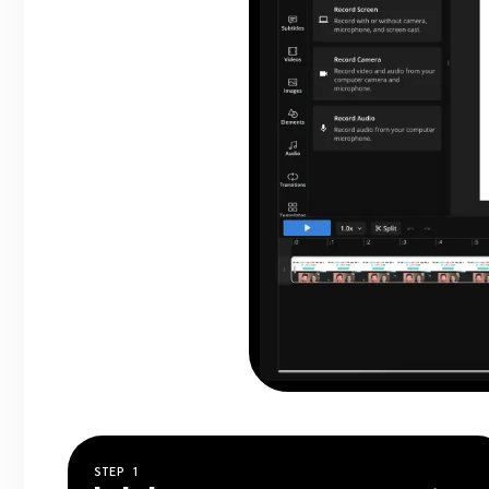
STEP
1