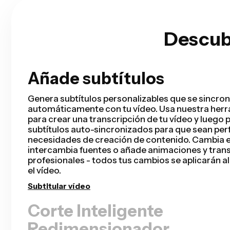
Descub
Añade subtítulos
Corte Inteligente
Smart Cut automatiza tu proceso de edición de 
y eliminando silencios de tu vídeo en cuestión d
Ahorrarás horas de edición y completarás tu cort
rápido que nunca para vídeos de presentador, p
grabadas, tutoriales, vlogs y mucho más. Editar 
tan sencillo.
Eliminar silencios
Redimensionador
Eliminador de Fondo