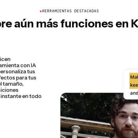
●
HERRAMIENTAS DESTACADAS
re aún más funciones en 
vídeo detectando
e segundos.
e inicial más
resentaciones
nunca había sido