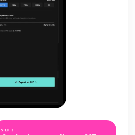
STEP
3