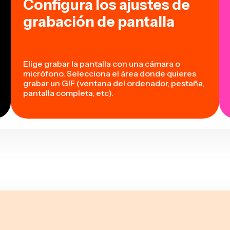
Configura los ajustes de
grabación de pantalla
Elige grabar la pantalla con una cámara o
micrófono. Selecciona el área donde quieres
grabar un GIF (ventana del ordenador, pestaña,
pantalla completa, etc).