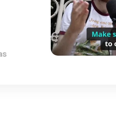
as
es
¿Cómo grabo mi pantalla en un 