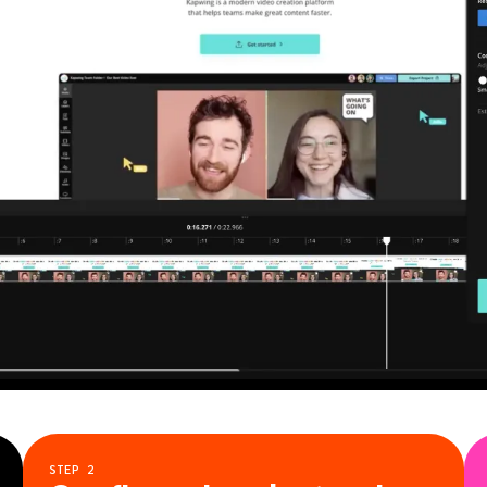
STEP
2