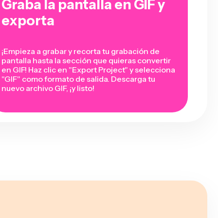
Graba la pantalla en GIF y
exporta
¡Empieza a grabar y recorta tu grabación de
pantalla hasta la sección que quieras convertir
en GIF! Haz clic en "Export Project" y selecciona
"GIF" como formato de salida. Descarga tu
nuevo archivo GIF, ¡y listo!