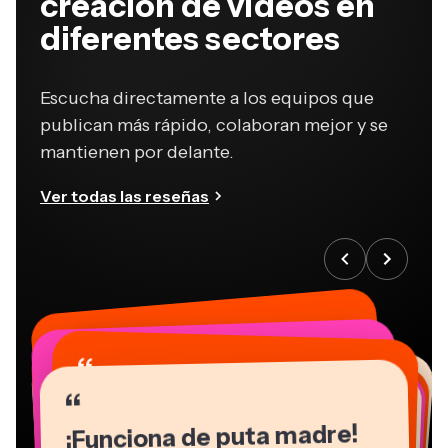
diferentes sectores
Escucha directamente a los equipos que
publican más rápido, colaboran mejor y se
mantienen por delante.
Ver todas las reseñas
“
“
“
“
“
“
“
“
“
“
“
¡Funciona de puta madre!
Kapwing es increíblemente intuitivo.