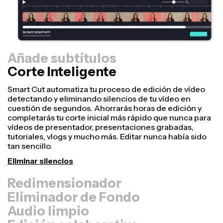
Añade subtítulos
Corte Inteligente
Redimensionador
¡Reutiliza vídeos más rápido y hazlos parecer más
profesionales con nuestra función de Resize Canvas!
En solo unos clics, puedes coger un único vídeo y
ajustarlo al tamaño perfecto para cualquier otra
plataforma, ya sea para TikTok, Youtube, Instagram,
Twitter, Linkedin o cualquier otro sitio.
Redimensionar vídeo
Eliminador de Fondo
Audio limpio
Edición colaborativa