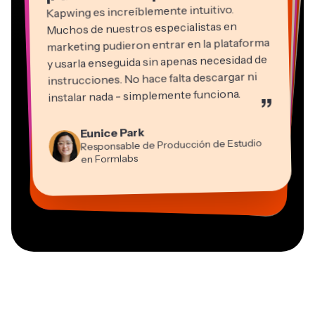
Muchos de nuestros especialistas en
marketing pudieron entrar en la plataforma
y usarla enseguida sin apenas necesidad de
instrucciones. No hace falta descargar ni
instalar nada - simplemente funciona.
”
Martin James
Editor de vídeo
Natasha Ball
Eunice Park
Panos Papagapiou
Consultor
Responsable de Producción de Estudio
Socio Director en EPATHLON
Gracie Peng
Kerry-lee Farla
Heidi Rae
Dina Segovia
Grant Taleck
en Formlabs
Director de Contenidos
Mitch Rawlings
Trabajador freelance virtual
Youtuber
Educación
Vannesia Darby
Cofundador en
Freelance de Servicios de Información
CEO en MOXIE Nashville
AuthentIQMarketing.com