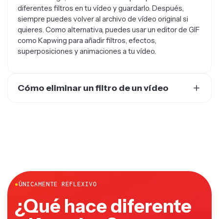
siempre puedes volver al archivo de vídeo original si
quieres. Como alternativa, puedes usar un editor de GIF
como Kapwing para añadir filtros, efectos,
superposiciones y animaciones a tu vídeo.
Cómo eliminar un filtro de un vídeo
Los filtros normalmente se incrustan directamente en
el vídeo como MP4, así que no es posible quitarlos. Los
creadores pueden intentar poner un nuevo filtro que
revierta los cambios anteriores, como aumentar la
saturación de un vídeo que previamente tenía la
saturación reducida. Si compartes el enlace del vídeo
usando un editor en línea o colaborativo, puedes
editarlo, quitar el filtro y colaborar con otros.
●
ÚNICAMENTE REFLEXIVO
¿Qué hace diferente
a Kapwing?