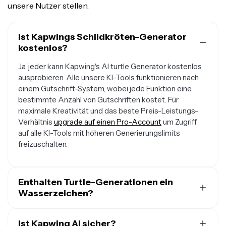
unsere Nutzer stellen.
Ist Kapwings Schildkröten-Generator
kostenlos?
Ja, jeder kann Kapwing's AI turtle Generator kostenlos
ausprobieren. Alle unsere KI-Tools funktionieren nach
einem Gutschrift-System, wobei jede Funktion eine
bestimmte Anzahl von Gutschriften kostet. Für
maximale Kreativität und das beste Preis-Leistungs-
Verhältnis
upgrade auf einen Pro-Account
um Zugriff
auf alle KI-Tools mit höheren Generierungslimits
freizuschalten.
Enthalten Turtle-Generationen ein
Wasserzeichen?
Wenn du Kapwing mit einem kostenlosen Konto nutzt,
enthalten alle Exporte – einschließlich KI-generierter
Ist Kapwing AI sicher?