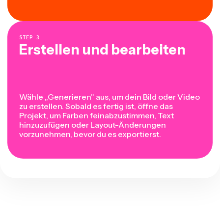
STEP
3
Erstellen und bearbeiten
Wähle „Generieren" aus, um dein Bild oder Video
zu erstellen. Sobald es fertig ist, öffne das
Projekt, um Farben feinabzustimmen, Text
hinzuzufügen oder Layout-Änderungen
vorzunehmen, bevor du es exportierst.