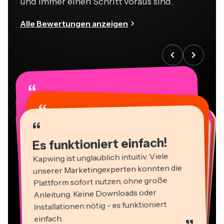
und immer einen Schritt voraus sind.
Alle Bewertungen anzeigen
“
“
“
“
“
“
“
“
“
“
“
Es funktioniert einfach!
Kapwing ist unglaublich intuitiv. Viele
unserer Marketingexperten konnten die
Plattform sofort nutzen, ohne große
Anleitung. Keine Downloads oder
Installationen nötig - es funktioniert
einfach.