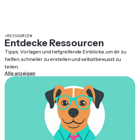
Generieren von Schildkröten-Videos, da es mehrere AI-
teilen kannst.
Modelle mit integrierten Bearbeitungswerkzeugen
kombiniert. Du kannst deine Schildkröten-Videos in
einer browserbasierten Plattform generieren, anpassen
und veröffentlichen.
●
RESSOURCEN
Entdecke Ressourcen
Tipps, Vorlagen und tiefgreifende Einblicke, um dir zu
helfen, schneller zu erstellen und selbstbewusst zu
teilen.
Alle anzeigen