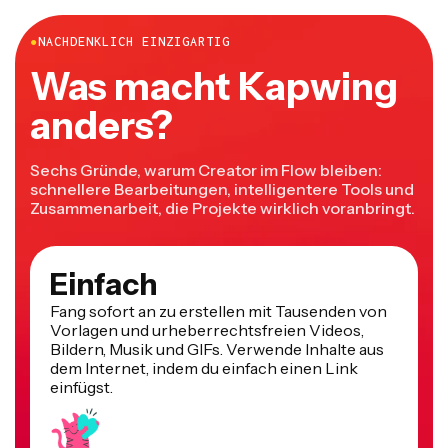
●
NACHDENKLICH EINZIGARTIG
Was macht Kapwing
anders?
Sechs Gründe, warum Creator im Flow bleiben:
schnellere Bearbeitungen, intelligentere Tools und
Zusammenarbeit, die Projekte wirklich voranbringt.
Einfach
Fang sofort an zu erstellen mit Tausenden von
Vorlagen und urheberrechtsfreien Videos,
Bildern, Musik und GIFs. Verwende Inhalte aus
dem Internet, indem du einfach einen Link
einfügst.