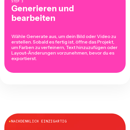
STEP
3
Generieren und
bearbeiten
Wähle Generate aus, um dein Bild oder Video zu
erstellen. Sobald es fertig ist, öffne das Projekt,
um Farben zu verfeinern, Text hinzuzufügen oder
Layout-Änderungen vorzunehmen, bevor du es
exportierst.
●
NACHDENKLICH EINZIGARTIG