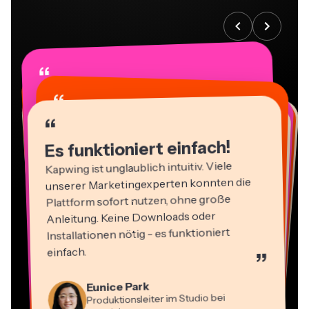
“
“
“
“
“
“
“
“
“
“
“
Es funktioniert einfach!
Kapwing ist unglaublich intuitiv. Viele
unserer Marketingexperten konnten die
Plattform sofort nutzen, ohne große
Anleitung. Keine Downloads oder
Installationen nötig - es funktioniert
einfach.
”
Martin James
Video-Editor
Panos Papagapiou
Eunice Park
Natasha Ball
Geschäftsführender Partner bei
Produktionsleiter im Studio bei
Dina Segovia
Berater
Heidi Rae
EPATHLON