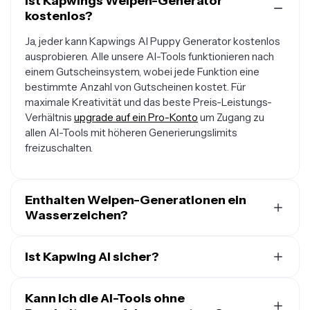
Ist Kapwings Welpen-Generator
kostenlos?
Ja, jeder kann Kapwings AI Puppy Generator kostenlos
ausprobieren. Alle unsere AI-Tools funktionieren nach
einem Gutscheinsystem, wobei jede Funktion eine
bestimmte Anzahl von Gutscheinen kostet. Für
maximale Kreativität und das beste Preis-Leistungs-
Verhältnis
upgrade auf ein Pro-Konto
um Zugang zu
allen AI-Tools mit höheren Generierungslimits
freizuschalten.
Enthalten Welpen-Generationen ein
Wasserzeichen?
Wenn du Kapwing mit einem kostenlosen Konto nutzt,
enthalten alle Exporte – einschließlich KI-generierter
Ist Kapwing AI sicher?
Haustiierinhalte – ein Wasserzeichen beim finalen
Kapwing nimmt Datenschutz und Sicherheit ernst. Wir
Download. Sobald du
auf ein Pro-Konto upgrading
wird
haben strenge Moderationsrichtlinien, Ethikrichtlinien
Kann ich die AI-Tools ohne
das Wasserzeichen vollständig aus deinen Kreationen