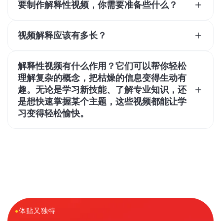
制作解释性视频没有固定套路，不过选对编辑工具后，还
是有些基本步骤的。先给视频写个脚本。如果需要，录音
视频解释应该有多长？
解说来搭配画面（或者直接用字幕说明）。收集跟视频主
大多数解释性视频时长在1到2分钟之间。不过，这只是个
题相关的素材：视频片段、图片、图标、插图啥的。最后
大概的规则：你的解释性视频的理想长度要根据几个因素
解释性视频有什么作用？它们可以帮你轻松
加点炫酷细节，比如特效、转场和音乐——搞定！
来定。你需要考虑目标受众、主题的复杂程度，以及你打
理解复杂的概念，把枯燥的信息变得生动有
算在哪些平台和渠道分享内容。对于复杂的主题和面向企
趣。无论是学习新技能、了解专业知识，还
业的受众，可能需要更长的解释性视频，而面向消费者的
是想快速掌握某个主题，这些视频都能让学
受众和社交媒体分享则更适合短一点的视频。
习变得轻松愉快。
解释性视频可以从多个角度为你的业务助力。它们能把复
杂的信息分解得简单易懂，让你的观众一下子就能抓住你
想传达的核心信息和重点。这样做会带来很多好处，比如
更高的互动率、更好的转化效果、更强的品牌知名度，以
及更大的影响力。
●
体贴又独特