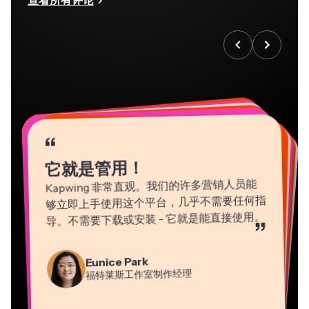
“
“
“
“
“
“
“
“
“
“
“
它就是管用！
Kapwing 非常直观。我们的许多营销人员能
够立即上手使用这个平台，几乎不需要任何指
导。不需要下载或安装 - 它就是能直接使用。
”
Martin James
Gracie Peng
Panos Papagapiou
Natasha Ball
Eunice Park
视频编辑器
内容总监
埃帕斯隆合伙人
Heidi Rae
福特莱斯工作室制作经理
顾问
Dina Segovia
Kerry-lee Farla
教育
Vannesia Darby
虚拟自由职业者
视频创作者
Grant Taleck
Kapwing 公司的首席执行官（Nashville 分
Mitch Rawlings
Kapwing 联合创始人，
部）