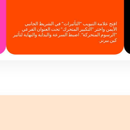
افتح علامة التبويب "التأثيرات" في الشريط الجانبي
الأيمن واختر "التكبير المتحرك" تحت العنوان الفرعي
"الرسوم المتحركة". اضبط السرعة والبداية والنهاية لتأثير
كين بيرنز.