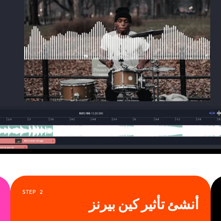
STEP
2
أنشئ تأثير كين بيرنز