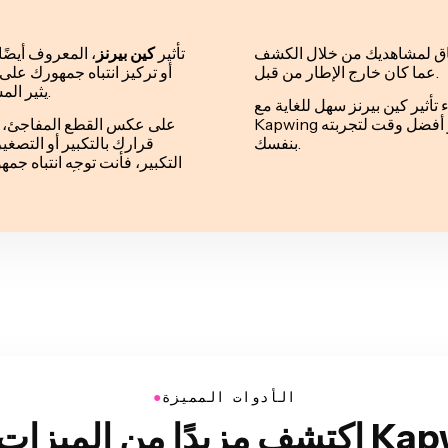
ياق لمشاهديك من خلال الكشف
تأثير
كين بيرنز
، المعروف أيضًا
عما كان خارج الإطار من قبل.
أو تركيز انتباه جمهورك على
يثير المشاعر في الفيديو الخاص بك ويجذب انتباه جمهورك حيث تريد.
 كين بيرنز سهل للغاية مع Kapwing. ما عليك سوى تحميل الفيديو مباشرة إلى
Kapwing من متصفحك، وتطبيق التكبير البطيء بنقرة واحدة. الآن هو أفضل وقت لتجربته
على عكس القطع المفاجئ، يمنح
بنفسك.
قرارك بالتكبير أو التصغي
التكبير، فأنت توجه انتباه جم
●
الأدوات المميزة
لميزات على Kapwing