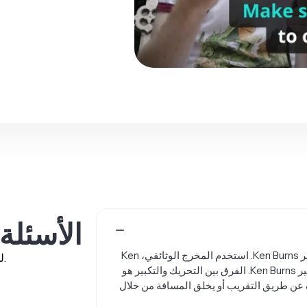
الأسئلة
استخدام تأثير التحريك والتكبير في إنتاج الأفلام والفيديو يخلق تأثير Ken Burns. استخدم المخرج الوثائقي، Ken
لدينا إجابات على أكثر الأسئلة شيوعاً التي يسألها مستخدمونا.
Burns، هذه التقنية بشكل مكثف، وهذا هو السبب في تسميتها بتأثير Ken Burns. الفرق بين التحريك والتكبير هو
رة عن طريق التقريب أو يخلق المسافة من خلال