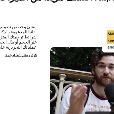
يؤتمت القص الذكي عمل
وإزالتها من الفيديو 
وتكمل نسختك الأولي 
والعروض التقديمية الم
يكن التحرير بهذه الس
إزالة فترات السكون