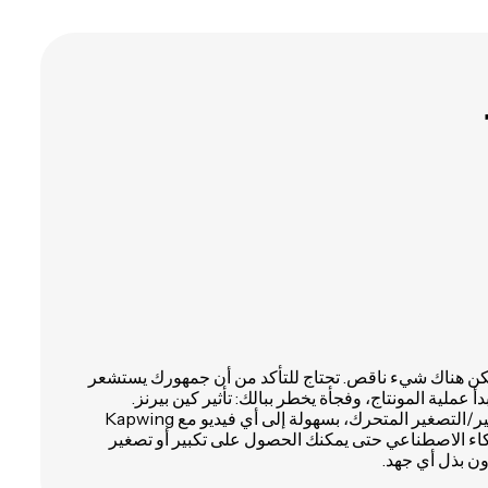
، لكن هناك شيء ناقص. تحتاج للتأكد من أن جمهورك يستشعر
أ عملية المونتاج، وفجأة يخطر ببالك: تأثير كين بيرنز.
أضف تأثير كين بيرنز، أو التكبير/التصغير المتحرك، بسهولة إلى أي فيديو مع Kapwing
K مدعوم بالذكاء الاصطناعي حتى يمكنك الحصول على تكبير أو تصغير
ون بذل أي جهد.