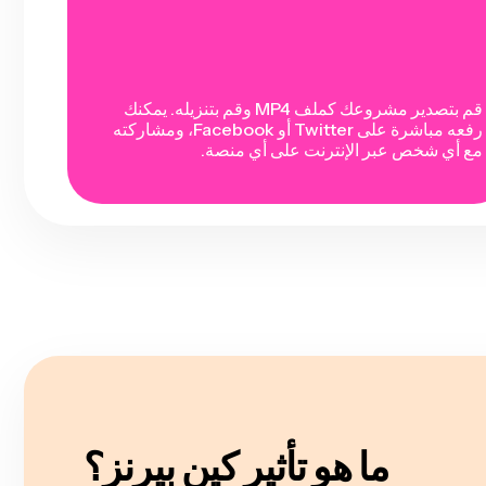
قم بتصدير مشروعك كملف MP4 وقم بتنزيله. يمكنك
رفعه مباشرة على Twitter أو Facebook، ومشاركته
مع أي شخص عبر الإنترنت على أي منصة.
ما هو تأثير كين بيرنز؟