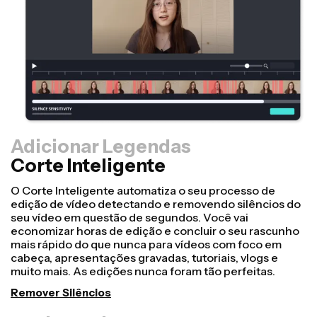
Adicionar Legendas
Corte Inteligente
Redimensionador
Adapte os vídeos com mais rapidez e deixe-os mais
profissionais com o nosso recurso Redimensionar Tela!
Com apenas alguns cliques, você pode pegar um único
vídeo e ajustá-lo para ter o tamanho certo para
qualquer outra plataforma, seja para TikTok, YouTube,
Instagram, Twitter, Linkedin ou qualquer outro lugar.
Redimensionar Vídeo