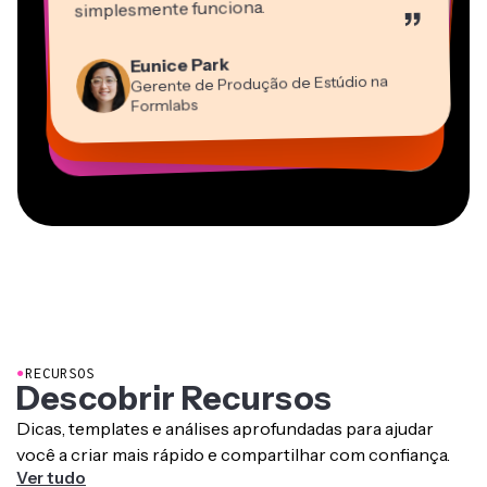
”
Editor de Vídeo
Panos Papagapiou
Natasha Ball
Heidi Rae
Eunice Park
Sócio Diretor da EPATHLON
Gracie Peng
Dina Segovia
Consultor
Kerry-lee Farla
Trabalhador Autônomo Virtual
Gerente de Produção de Estúdio na
Educação
Diretor de Conteúdo
Mitch Rawlings
Youtuber
Grant Taleck
Vannesia Darby
Formlabs
Freelancer de Serviços de Informação
Cofundador da
CEO da MOXIE Nashville
AuthentIQMarketing.com
●
RECURSOS
Descobrir Recursos
Dicas, templates e análises aprofundadas para ajudar
você a criar mais rápido e compartilhar com confiança.
Ver tudo