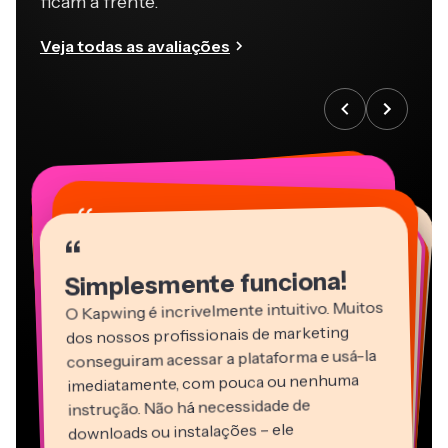
Veja todas as avaliações
“
“
“
“
“
“
“
“
“
“
“
Simplesmente funciona!
O Kapwing é incrivelmente intuitivo. Muitos
dos nossos profissionais de marketing
conseguiram acessar a plataforma e usá-la
imediatamente, com pouca ou nenhuma
instrução. Não há necessidade de
downloads ou instalações – ele
Martin James
simplesmente funciona.