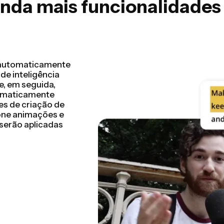
inda mais funcionalidades
e edição de vídeo
 em questão de
 concluir o seu
 com foco em
 e muito mais. As