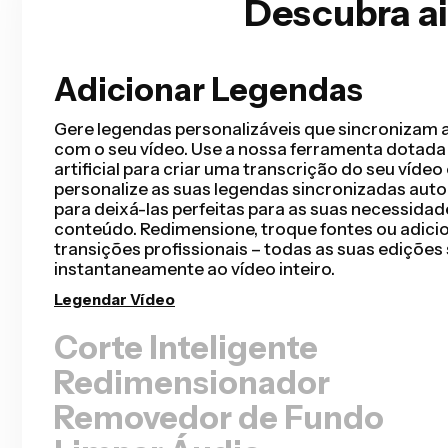
Descubra a
Adicionar Legendas
Corte Inteligente
O Corte Inteligente automatiza o seu processo d
detectando e removendo silêncios do seu vídeo
segundos. Você vai economizar horas de edição e
rascunho mais rápido do que nunca para vídeos
cabeça, apresentações gravadas, tutoriais, vlogs
edições nunca foram tão perfeitas.
Remover Silêncios
Redimensionador
Removedor de Fundo
Limpar Áudio
Edição colaborativa