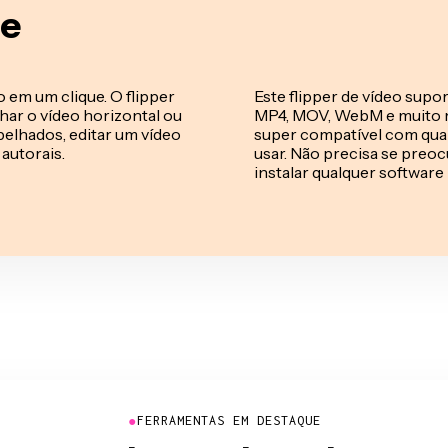
ne
 em um clique. O flipper
Este flipper de vídeo supo
lhar o vídeo horizontal ou
MP4, MOV, WebM e muito ma
pelhados, editar um vídeo
super compatível com qual
autorais.
usar. Não precisa se preo
instalar qualquer software 
●
FERRAMENTAS EM DESTAQUE