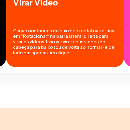
Virar Vídeo
Clique nos ícones do eixo horizontal ou vertical
em "Rotacionar" na barra lateral direita para
virar os vídeos. Isso vai virar seus vídeos de
cabeça para baixo (ou de volta ao normal) e de
lado em apenas um clique.