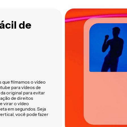
s silêncios do seu vídeo
ferramentas inteligentes do
um só lugar
Kapwing
ácil de
 que filmamos o vídeo
utube para vídeos de
a original para evitar
ação de direitos
e virar o vídeo
reta em segundos. Seja
ertical, você pode fazer