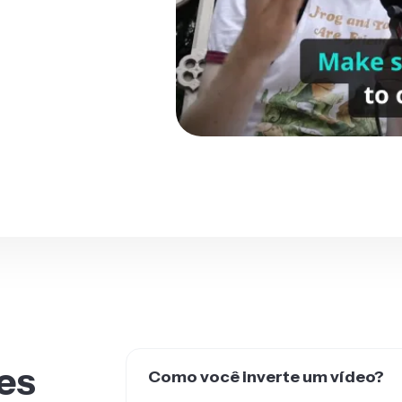
es
Como você inverte um vídeo?
Para transformar um vídeo em espelho, vo
orientação do vídeo horizontal ou vertic