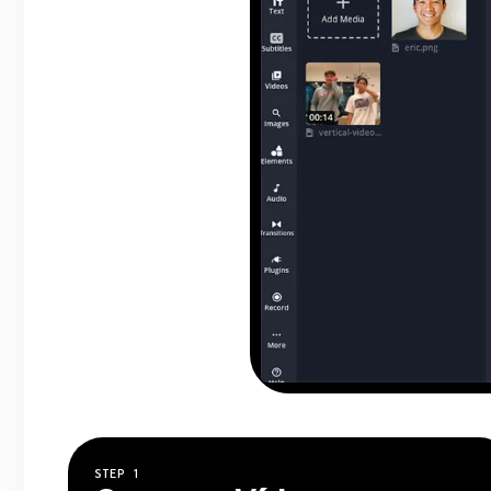
STEP
1