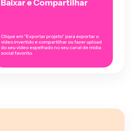
Baixar e Compartilhar
Clique em "Exportar projeto" para exportar o
vídeo invertido e compartilhar ou fazer upload
do seu vídeo espelhado no seu canal de mídia
social favorito.