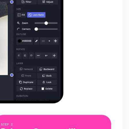
STEP
3