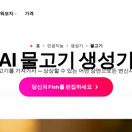
워보자
가격
자막 제작자
스크립트 생성기
팀 트레이닝용
고객 지원 센터
스피커 포커스
비디오 번역하기
학교용
회사 블로그
브라우저에서 동영상에 캡션과
몇 번의 클릭으로 아이디어를
화면 녹화, 튜토리얼, 그리고 설
Kapwing에 대한 일반적인 질
말하는 사람에 초점을 맞추기
번역된 오디오와 자막으로 콘
디지털 레슨과 멀티미디어 과
우리의 스타트업 여정에 대한
자막 추가하기
스크립트로 바꿔보세요
명 영상을 만들고 편집해보세
문들의 답변 받기
위해 동영상 크기를 자동으로
텐츠를 더 쉽게 접근할 수 있게
제로 학습을 생생하게 만들어
이야기를 따라오세요!
요
조정해요
만들어요
보세요
●
홈
인공지능
생성기
물고기
AI 물고기 생성
비디오 광고 만들기
동영상 번역하기
오디오 편집기
우리 소개
음성 변환
문의하기
B-Roll 생성기
깨끗한 오디오
리드를 생성하는 전문적이고
비디오, 오디오, 자막을 현지화
팟캐스트와 영상을 위한 오디
우리 회사와 제품에 대해 더 알
몇 번의 클릭으로 텍스트를 현
우리 팀과 연락하는 방법을 알
자동으로 관련성 높고 퀄리티
오디오 품질을 개선하고 배경
스크롤을 멈추게 하는 비디오
해서 더 넓은 관객에게 다가가
오를 녹음하고, 편집하고, 깔끔
아보세요
실적인 음성으로 바꿔보세요
아보세요
좋은 B-롤을 만들어보세요
소음을 제거하세요
광고를 만들어보세요
세요!
하게 만들어보세요!
고기를 가져가서 — 상상할 수 있는 어떤 장면으로든 변신
클립 메이커
캐릭터 일관성
비디오 크기 조정하기
경력
트랜스크립트와 함께 자르기
한 비디오에서 짧은 클립 만들
비디오 프로젝트에서 재사용할
당신의 Fish를 편집하세요
비디오의 크기와 치수를 변경
Kapwing에서 일하는 것에 대
텍스트를 편집해서 비디오 편
기
AI 캐릭터 만들기
하세요
해 더 알아보세요
집하기
스마트 컷
모두 보기
비디오에서 자동으로 무음 구
Kapwing의 모든 똑똑한 도구
비디오 자막 만들기
모두 보기
간을 제거하세요
들을 발견해보세요!
비디오를 자동으로 텍스트로
Kapwing의 모든 도구를 한 곳
변환해요
에서 발견해보세요!