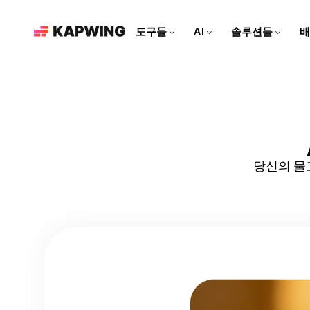
도구들
AI
솔루션들
배
마케팅 팀을 위한
현대적인 편집 도구로 브랜드
를 성장시키고 콘텐츠 제작 속
도를 높여보세요
영상 편집기
Kapwing AI
리소스
비디오 클립을 편집하고, 트
Kapwing의 모든 AI 기반 도
더 많은 콘텐츠를 만드는 데
소셜 미디어 영상 만들기
랙을 합치고, 모든 효과를 한
구를 알아보세요!
도움이 되는 아티클과 가이
모든 소셜 플랫폼에 맞춘 매력
곳에서 추가해보세요
드
적인 콘텐츠를 만들어보세요!
당신의 물
AI 비디오 편집기
Repurpose Studio
비디오 튜토리얼
Kapwing의 최첨단 AI 도구로
비디오를 소셜 미디어에 바로
Kapwing 도구를 사용하는 방
영상을 만들어보세요!
공유할 수 있는 클립으로 만들
법에 대한 단계별 가이드를 받
어보세요
아보세요
영상 생성기
AI로 무엇이든 영상 만들기
더빙
대화를 40개 이상의 언어로 번
역해 보세요