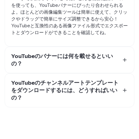
を使っても、YouTubeバナーにぴったり合わせられる
よ。ほとんどの画像編集ツールは簡単に使えて、クリッ
クやドラッグで簡単にサイズ調整できるから安心！
YouTubeと互換性のある画像ファイル形式でエクスポー
トとダウンロードができることを確認してね。
YouTubeのバナーには何を載せるといい
の？
YouTubeバナーを最適化して、他のソーシャルメディア
のハンドルを入れてみよう。視聴者や登録者が、
YouTubeのチャンネルアートテンプレート
Twitter、Instagram、LinkedIn、Patreonなどの他のプ
をダウンロードするには、どうすればいい
ラットフォームで簡単にあなたを見つけられるようにな
の？
るよ。Kapwingの無料オンラインビデオ・画像編集ツー
ルには、人気のネットワーク用のテキストプリセットが
著作権フリーの画像やテンプレートライブラリから
いくつかあって、ブランドを保ちながら、もっと多くの
YouTubeチャンネルアートのテンプレートをダウンロー
登録者やフォロワーを引き付けるのが超簡単！
ドしよう。1000万人以上のクリエイターやYouTuberが
いる中、Kapwingは、テンプレートをダウンロードした
り、画像編集ソフトをインストールしなくても、自分の