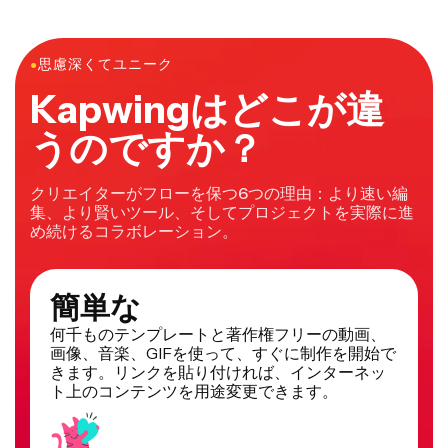
YouTubeチャンネルアートを簡単に作れるオンラインビ
デオ・画像エディターだよ。Kapwingの何百ものバナー
テンプレートを使って、みんなの目を引くユニークな
●
思慮深くてユニーク
YouTubeバナーをデザインしよう。
Kapwingはどこが違
うのですか？
クリエイターがフローを保つ6つの理由：より速い編
集、より賢いツール、そしてプロジェクトを実際に進
め続けるコラボレーション。
簡単な
何千ものテンプレートと著作権フリーの動画、
画像、音楽、GIFを使って、すぐに制作を開始で
きます。リンクを貼り付ければ、インターネッ
ト上のコンテンツを用途変更できます。