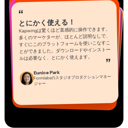
“
“
“
“
“
“
“
“
“
“
“
とにかく使える！
Kapwingは驚くほど直感的に操作できます。
多くのマーケターが、ほとんど説明なしで、
すぐにこのプラットフォームを使いこなすこ
とができました。ダウンロードやインストー
ルは必要なく、とにかく使えます。
”
Natasha Ball
Martin James
Eunice Park
Heidi Rae
コンサルタント
Panos Papagapiou
動画エディター
Formlabsのスタジオプロダクションマネー
教育
EPATHLON社マネージングパートナー
Gracie Peng
Dina Segovia
ジャー
Grant Taleck
Mitch Rawlings
コンテンツ担当ディレクター
バーチャルフリーランサー
Kerry-lee Farla
AuthentIQMarketing.comの共同設立者
情報サービスフリーランサー
Vannesia Darby
ユーチューバー
MOXIE Nashville社CEO