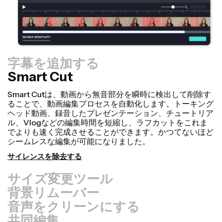
字幕を追加する
Smart Cut
サイズ変更ツール
サイズ変更キャンバス機能で、動画をより速く用途変更
し、よりプロフェッショナルに見せることができます！数
回クリックするだけで、1つの動画を、TikTok、
YouTube、Instagram、Twitter、Linkedinなど、他のあ
らゆるプラットフォームに適したサイズに調整することが
できます。
動画をサイズ変更する
背景リムーバー
音声をクリーンにする
共同編集