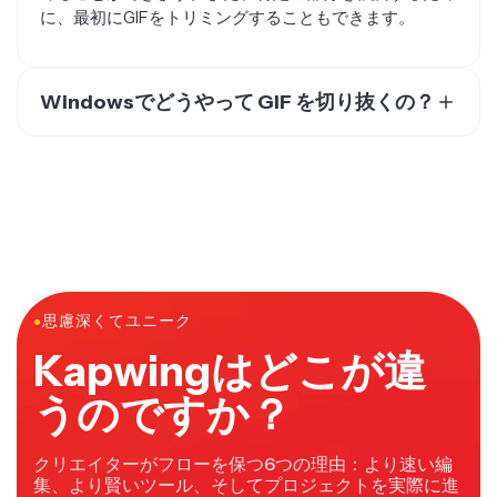
Windowsでどうやって GIF を切り抜くの？
クリエイターは、Windowsコンピューターと互換性の
あるGIFエディターを使って、GIFをトリミングできま
す。すべてのWindowsバージョンでGIFをトリミングす
る信頼できる方法は、無料のオンラインGIFエディター
です。この方法なら、高価なソフトウェアをダウンロー
ドする必要がなく、コンピューターの技術的な要件も気
にしなくていいよ。Kapwingを使えば、Windowsユー
ザーはブラウザからGIFを超簡単にトリミングして編集
●
思慮深くてユニーク
できちゃいます。
Kapwingはどこが違
うのですか？
クリエイターがフローを保つ6つの理由：より速い編
集、より賢いツール、そしてプロジェクトを実際に進
め続けるコラボレーション。