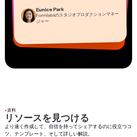
Martin James
Eunice Park
Heidi Rae
コンサルタント
Panos Papagapiou
動画エディター
Formlabsのスタジオプロダクションマネー
教育
EPATHLON社マネージングパートナー
Gracie Peng
Dina Segovia
ジャー
Grant Taleck
Mitch Rawlings
コンテンツ担当ディレクター
バーチャルフリーランサー
Kerry-lee Farla
AuthentIQMarketing.comの共同設立者
情報サービスフリーランサー
Vannesia Darby
ユーチューバー
MOXIE Nashville社CEO
●
資料
リソースを見つける
より速く作成して、自信を持ってシェアするのに役立つコ
ツ、テンプレート、そして詳しい解説。
すべて見る