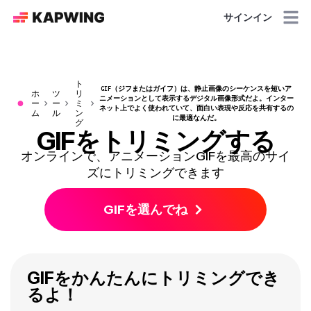
サインイン
ト
GIF（ジフまたはガイフ）は、静止画像のシーケンスを短いア
ホ
ツ
リ
ニメーションとして表示するデジタル画像形式だよ。インター
●
ー
ー
ミ
ネット上でよく使われていて、面白い表現や反応を共有するの
ム
ル
ン
に最適なんだ。
グ
GIFをトリミングする
オンラインで、アニメーションGIFを最高のサイ
ズにトリミングできます
GIFを選んでね
GIFをかんたんにトリミングでき
るよ！