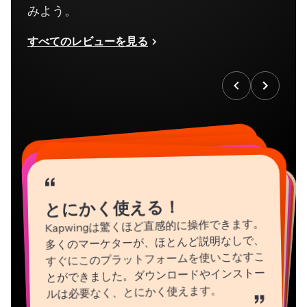
すべてのレビューを見る
“
“
“
“
“
“
“
“
“
“
“
とにかく使える！
Kapwingは驚くほど直感的に操作できます。
多くのマーケターが、ほとんど説明なしで、
すぐにこのプラットフォームを使いこなすこ
とができました。ダウンロードやインストー
ルは必要なく、とにかく使えます。
”
Natasha Ball