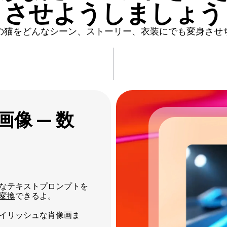
させよう
しましょう
の猫をどんなシーン、ストーリー、衣装にでも変身させ
像 — 数
なテキストプロンプトを
変換
できるよ。
タイリッシュな肖像画ま