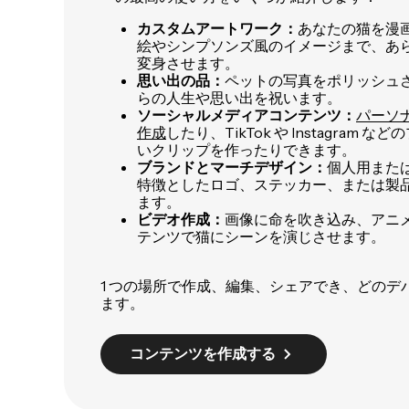
カスタムアートワーク：
あなたの猫を漫
絵やシンプソンズ風のイメージまで、あ
変身させます。
思い出の品：
ペットの写真をポリッシュ
らの人生や思い出を祝います。
ソーシャルメディアコンテンツ：
パーソ
作成
したり、TikTok や Instagram
いクリップを作ったりできます。
ブランドとマーチデザイン：
個人用また
特徴としたロゴ、ステッカー、または製
ます。
ビデオ作成：
画像に命を吹き込み、アニ
テンツで猫にシーンを演じさせます。
1 つの場所で作成、編集、シェアでき、どのデ
ます。
コンテンツを作成する