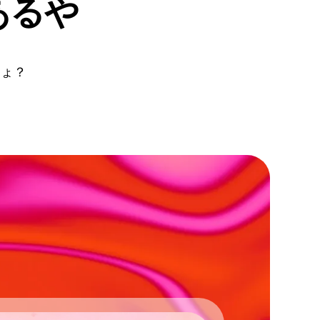
あるや
しょ？