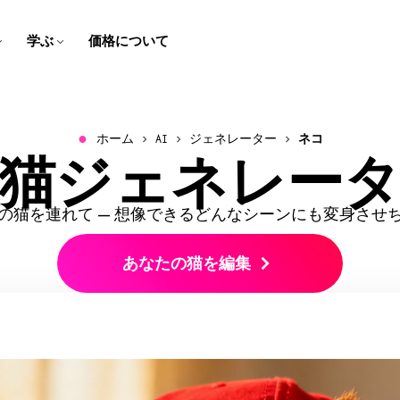
学ぶ
価格について
字幕作成者
スクリプト ジェネレーター
チームのトレーニング用
ヘルプセンター
スピーカーフォーカス
動画の翻訳
学校向け
会社のブログ
ブラウザで動画にキャプショ
アイデアをクリック数回で簡
スクリーン録画、チュートリ
Kapwingについてよくある質
スピーカーに焦点を当てて、
コンテンツを翻訳された音声
デジタルレッスンとマルチメ
私たちのスタートアップの道
ンと字幕を追加しよう！
単に脚本に変換！
アル、説明動画を作成して編
問の答えをゲットしよう！
ビデオを自動的にリサイズし
と字幕で誰でも楽しめるよう
ディア課題で学びを生き生き
のりをフォローしてください
集しよう！
ます
にしよう！
とさせよう！
●
ホーム
AI
ジェネレーター
ネコ
会社概要
お問い合わせ
I猫ジェネレー
B-ロール ジェネレーター
音声をクリーンにする
会社や製品について詳しく知
私たちのチームへの連絡方法
音声エディター
テキスト音声
関連性の高い、クオリティの
音声を高音質化し、背景ノイ
る
についてはこちら
ビデオ広告を作ろう
ビデオを翻訳する
ポッドキャストやビデオの音
たった数クリックで、テキス
良いB-ロールを自動的に生成
ズを取り除く
プロフェッショナルで、スク
より広い視聴者に届くため
声を録音、編集、クリーニン
トをリアルな音声に変換でき
の猫を連れて — 想像できるどんなシーンにも変身させ
ロールを止めるようなビデオ
に、動画、音声、字幕をロー
グしよう！
るよ！
クリップメーカー
採用情報
キャラクターの一貫性
広告を作成して、リードを生
カライズしよう！
1つの動画から短いクリップを
Kapwingで働くことについて
ビデオプロジェクトで再利用
み出そう！
あなたの猫を編集
作成しよう！
もっと知る
できるAIキャラクターを作成
動画をサイズ変更する
トランスクリプト付きでトリ
しよう
ミング
動画のサイズと寸法を変更す
テキストを編集して動画を編
る
mart Cut
すべて見る
集しよう！
動画から無音部分を自動で削
Kapwingのスマートツールを
除する
すべて見る
ビデオを文字起こし
すべて見る
動画を自動的にテキストに変
Kapwingのすべてのツールを