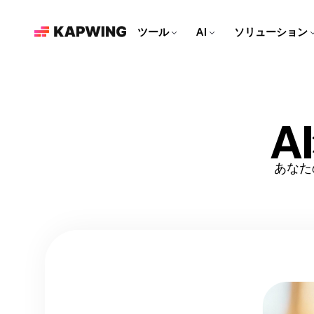
ツール
AI
ソリューション
マーケティングチームのみな
さん
ブランドを成長させよう！最
新の編集ツールで、コンテン
動画エディター
Kapwing AI
資料
ツ制作をもっと速く、もっと
簡単に。
ビデオクリップを編集し
KapwingのAI搭載ツールを
より多くの作品を作るため
A
て、トラックを一緒に組み
すべて見る
の記事とガイド
合わせ、すべてを1つの場
ソーシャルメディア動画を作
所でエフェクトを追加しよ
ろう！
あなた
う！
それぞれのソーシャルプラッ
AI動画エディター
ビデオチュートリアル
トフォームに合わせた、魅力
Kapwingの最先端のAIツール
Kapwingのツールの使い方
的なコンテンツを作ろう！
で動画を作ろう！
を、ステップバイステップで
リパーパス スタジオ
丁寧に解説するよ！
ビデオをソーシャルメディア
向けのクリップに変換しよ
ビデオジェネレーター
S
う！
AIで何に関する動画でも作る
ことができます
吹き替え
40以上の言語に会話を翻訳し