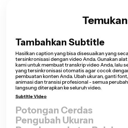
Temukan 
Tambahkan Subtitle
Potongan Cerdas
Smart Cut mengotomatisasi proses pengeditan 
dengan mendeteksi dan menghapus bagian diam 
dalam hitungan detik. Kamu akan menghemat ja
editing dan menyelesaikan potongan kasar lebih 
sebelumnya untuk video talking head, presentasi 
vlog, dan lainnya. Editing tidak pernah semudah in
Hapus Jeda Diam
Pengubah Ukuran
Penghapus Latar Belakan