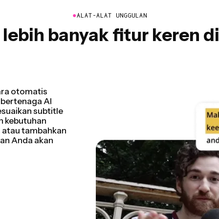
●
ALAT-ALAT UNGGULAN
lebih banyak fitur keren d
video Anda
dari video Anda
m-jam waktu
cepat dari
rekaman, tutorial,
i.
g