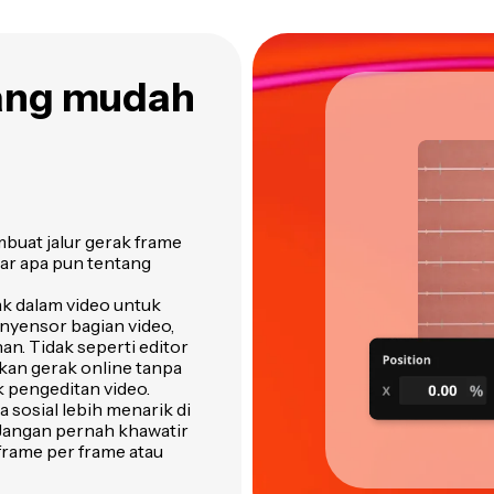
yang mudah
buat jalur gerak frame
jar apa pun tentang
ak dalam video untuk
nyensor bagian video,
n. Tidak seperti editor
kan gerak online tanpa
 pengeditan video.
sosial lebih menarik di
 Jangan pernah khawatir
frame per frame atau