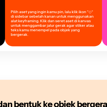
Pilih aset yang ingin kamu pin, lalu klik ikon "◇"
di sidebar sebelah kanan untuk menggunakan
alat keyframing. Klik dan seret aset di kanvas
untuk menggambar jalur gerak agar stiker atau
teks kamu menempel pada objek yang
bergerak.
 dan bentuk ke objek berger