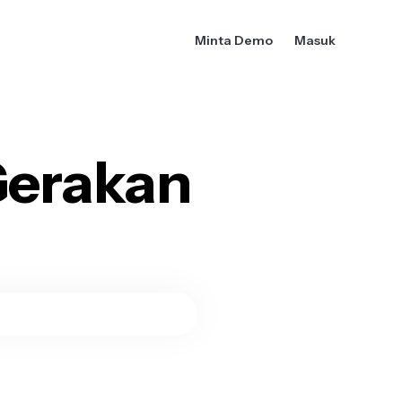
Minta Demo
Masuk
Gerakan
o