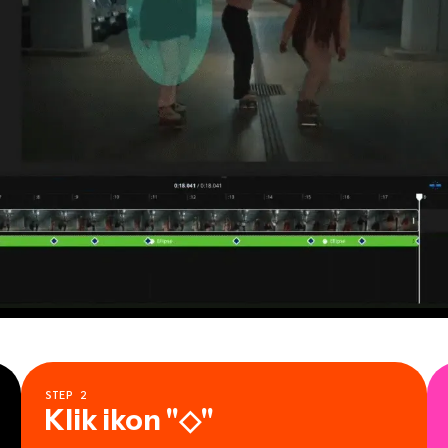
STEP
2
Klik ikon "◇"