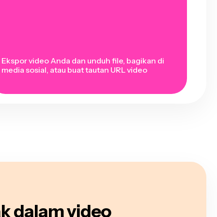
Ekspor video Anda dan unduh file, bagikan di
media sosial, atau buat tautan URL video
ak dalam video