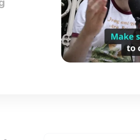
ring
Gimana sih cara nempelin stiker 