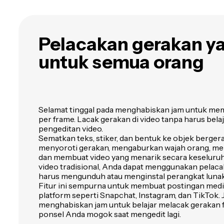
dalam bahasa yang
berbeda atau dengan
pengisi suara yang baru.
Terjemahkan dialog ke
Pelacakan gerakan 
dalam 40+ bahasa
untuk semua orang
Selamat tinggal pada menghabiskan jam untuk mem
per frame. Lacak gerakan di video tanpa harus bela
pengeditan video.
Sematkan teks, stiker, dan bentuk ke objek berger
menyoroti gerakan, mengaburkan wajah orang, me
dan membuat video yang menarik secara keseluruha
video tradisional, Anda dapat menggunakan pelaca
harus mengunduh atau menginstal perangkat lunak
Fitur ini sempurna untuk membuat postingan media 
platform seperti Snapchat, Instagram, dan TikTok.
menghabiskan jam untuk belajar melacak gerakan 
ponsel Anda mogok saat mengedit lagi.