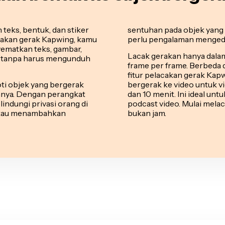
eks, bentuk, dan stiker
sentuhan pada objek yang
cakan gerak Kapwing, kamu
perlu pengalaman mengedi
ematkan teks, gambar,
Lacak gerakan hanya dala
eo tanpa harus mengunduh
frame per frame. Berbeda 
fitur pelacakan gerak K
ti objek yang bergerak
bergerak ke video untuk vi
nnya. Dengan perangkat
dan 10 menit. Ini ideal unt
lindungi privasi orang di
podcast video. Mulai melac
 atau menambahkan
bukan jam.