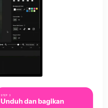
STEP
3
Unduh dan bagikan