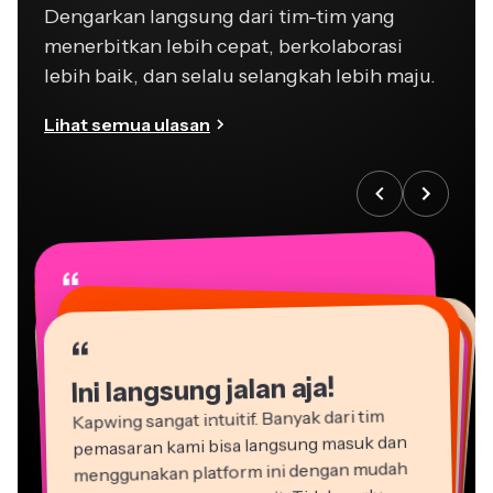
menerbitkan lebih cepat, berkolaborasi
lebih baik, dan selalu selangkah lebih maju.
Lihat semua ulasan
“
“
“
“
“
“
“
“
“
“
“
Ini langsung jalan aja!
Kapwing sangat intuitif. Banyak dari tim
pemasaran kami bisa langsung masuk dan
menggunakan platform ini dengan mudah
tanpa petunjuk yang rumit. Tidak perlu