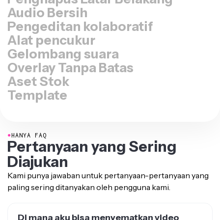
Audio Bersih
Pengeditan kolaboratif
Alat pencukur
Gelombang suara
Overlay Tanpa Batas
Aset Stok
Template
●
HANYA FAQ
Pertanyaan yang Sering
Diajukan
Kami punya jawaban untuk pertanyaan-pertanyaan yang
paling sering ditanyakan oleh pengguna kami.
Di mana aku bisa menyematkan video
secara gratis?