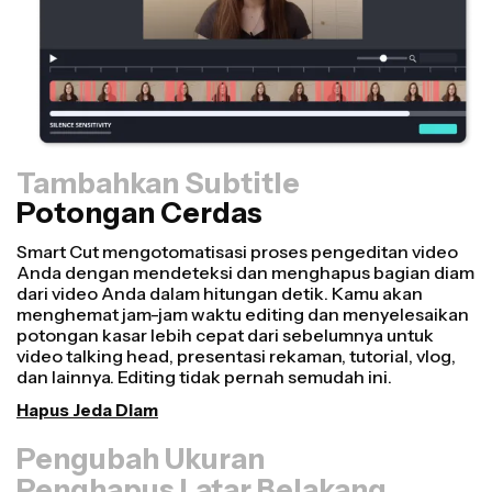
Tambahkan Subtitle
Potongan Cerdas
Pengubah Ukuran
Ubah ulang video lebih cepat dan buat tampilannya
lebih profesional dengan fitur Resize Canvas kami!
Hanya dalam beberapa klik, kamu bisa mengambil satu
video dan menyesuaikan ukurannya agar pas di setiap
platform lain, baik itu untuk TikTok, Youtube, Instagram,
Twitter, Linkedin, atau platform lainnya.
Ubah Ukuran Video
Penghapus Latar Belakang