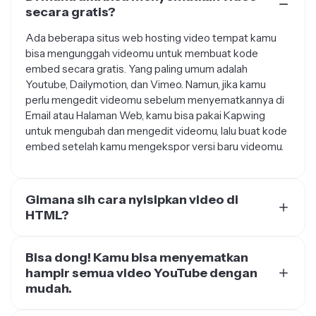
Ada beberapa situs web hosting video tempat kamu
bisa mengunggah videomu untuk membuat kode
embed secara gratis. Yang paling umum adalah
Youtube, Dailymotion, dan Vimeo. Namun, jika kamu
perlu mengedit videomu sebelum menyematkannya di
Email atau Halaman Web, kamu bisa pakai Kapwing
untuk mengubah dan mengedit videomu, lalu buat kode
embed setelah kamu mengekspor versi baru videomu.
Gimana sih cara nyisipkan video di
HTML?
Biasanya, kalau kamu upload video ke platform hosting
seperti Youtube, Dailymotion, atau Vimeo, kamu bisa
Bisa dong! Kamu bisa menyematkan
nemuin pilihan buat "menyematkan" video. Pas kamu
hampir semua video YouTube dengan
klik opsi penyematan di platform ini, kamu bakal dapat
mudah.
potongan kode HTML yang bisa kamu tambahkan ke
Kamu cuma bisa menyematkan video YouTube kalau
kode HTML website, atau ke bagian HTML blog atau