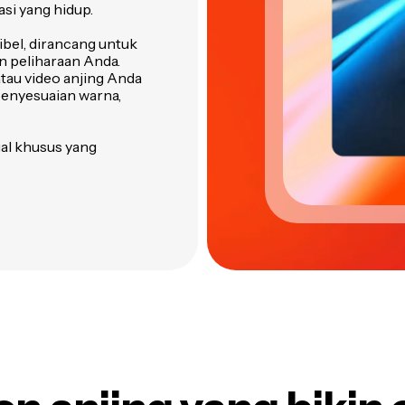
si yang hidup.
ibel, dirancang untuk
 peliharaan Anda.
au video anjing Anda
enyesuaian warna,
al khusus yang