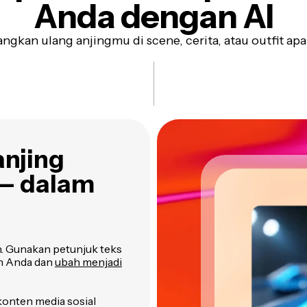
Anda
dengan AI
ngkan ulang anjingmu di scene, cerita, atau outfit ap
anjing
 — dalam
n. Gunakan petunjuk teks
ih Anda dan
ubah menjadi
 konten media sosial