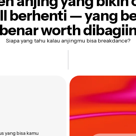
n anjing yang bikin
ll berhenti —
yang b
benar worth dibagii
Siapa yang tahu kalau anjingmu bisa breakdance?
us yang bisa kamu