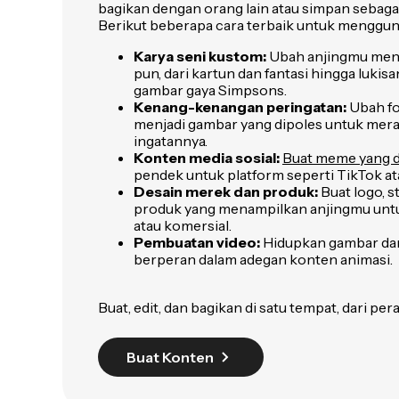
bagikan dengan orang lain atau simpan sebagai
Berikut beberapa cara terbaik untuk menggun
Karya seni kustom:
Ubah anjingmu menja
pun, dari kartun dan fantasi hingga lukis
gambar gaya Simpsons.
Kenang-kenangan peringatan:
Ubah fo
menjadi gambar yang dipoles untuk mera
ingatannya.
Konten media sosial:
Buat meme yang d
pendek untuk platform seperti TikTok at
Desain merek dan produk:
Buat logo, s
produk yang menampilkan anjingmu unt
atau komersial.
Pembuatan video:
Hidupkan gambar dan
berperan dalam adegan konten animasi.
Buat, edit, dan bagikan di satu tempat, dari pe
Buat Konten