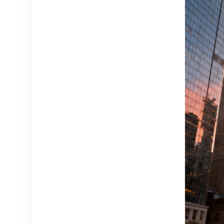
dalam bahasa yang
berbeda atau dengan
pengisi suara yang baru.
Terjemahkan dialog ke
dalam 40+ bahasa