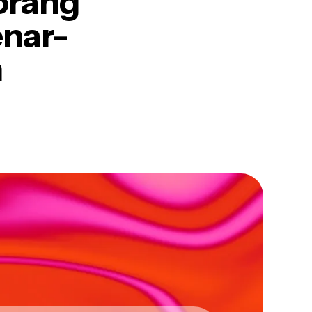
 orang
enar-
n